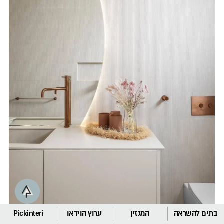
בתים להשראה
המגזין
ערוץ הוידאו
Pickinteri