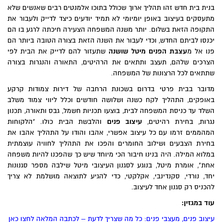
בנית בית חדש זהו תהליך ארוך שכולל בתוכו אלמנטים רבים שאנשים שלא
מתעסקים בעיצוב באופן יומיומי לא תמיד יודעים כיצד לדייק ולעבור את
התקופה הזאת בשלום. יותר משנה המשפחה הצעירה חיכתה לרגע בו הם
יכנסו לביתם החדש, וכדי לעבור את השנה הזאת בצורה הטובה ביותר הם
פנו אל מ
עצבת הפנים מיטל שושנה
שתעזור להם לדייק את הבית לפי
הצרכים שלהם, תעצב ותתאים את הרהיטים, התאורה והנגרות בצורה
שתתאים לכל הרצונות של המשפחה.
מדובר בבית פרטי בדרום בשכונת הרחבה של דירות צמודות קרקע
באופקים, התהליך לקח כשנה ושלושה חודשים וכלל ליווי צמוד משלב
השלד עד כניסת המשפחה לבית, בוצעו תכניות חשמל, גבס ותאורה, תכנון
נגרות, בחירת רהיטים,
עיצוב פנים
והלבשת הבית כולו. "הלקוחות
המהממים זרמו עם כל עיצוב אפשרי, אהבו והודו על התהליך אהבו את
בחירת הצבעים ושילוב החומרים והפכו את התהליך לחוויה עוצמתית
במלוא המילה. היה בנינו חיבור הכי מיוחד שיש כך שהפכנו להיות משפחה
אחת", אומרת מיטל, בנוגע לסגנון העיצובי מיטל שילבה מספר סגנונות
יחד, נורדי, סקנדינבי, אקלקטי, כדי להגיע לתוצאה מושלמת לא צריך
להכניס רק סגנון אחד לעיצוב.
עוד במגזין:
עיצוב פנים, מעצבי פנים: כל מה שצריך לדעת – לכתבה המלאה לחצו כאן