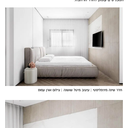
חדר שינה מינימליסטי | עיצוב מיטל שושנה | צילום אורן עמוס