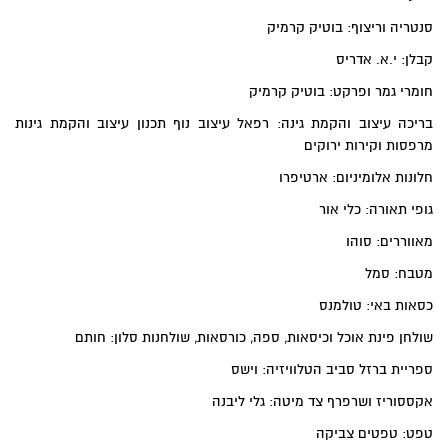
סנטריה וריצוף: בוטיק קרמיק
קבלן: י.א. אדריס
חומרי גמר ופרקט: בוטיק קרמיק
בריכה עיצוב והקמת גינה: רפאל עיצוב נוף תכנון עיצוב והקמת גינות
מרפסות וקירות ירוקים
חלונות אלומיניום: ארטיפרו
גופי תאורה: כלי אור
מאווררים: סוהו
מטבח: סמל
כסאות באי: טולמנס
שולחן פינת אוכל וכיסאות, ספה, כורסאות, שולחנות סלון: חותם
ספריית ברזל סביב הטלוויזיה: וישס
אקססוריז ושרפרף צד מיטה: גלי ליבנה
טפט: טפטים צביקה