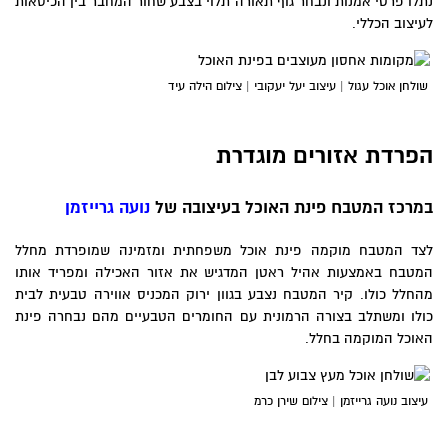
נתלו פרטי אמנות ונבחר גוף תאורה תלוי בצבע שחור המחבר בין הכיסאות
לעיצוב הכללי.
שולחן אוכל עגול | עיצוב יעל יעקובי | צילום הילה עיד
הפרדת אזורים מוגדרת
במרכז המטבח פינת האוכל בעיצובה של
נועה גרייזמן
לצד המטבח מוקמה פינת אוכל משפחתית ומזמינה שמופרדת מחלל
המטבח באמצעות אהיל ראטן המדגיש את אזור האכילה ומפריד אותו
מהחלל כולו. קיר המטבח נצבע בגוון ירוק המכניס אווירה טבעית לבית
כולו ומשתלב בצורה הרמונית עם החומרים הטבעיים מהם נבחרה פינת
האוכל המוקמה בחלל.
עיצוב נועה גרייזמן | צילום שירן כרמ