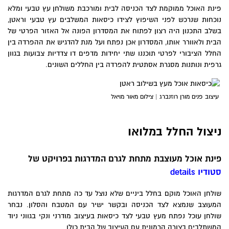
פינת האוכל ממוקמת לצד הכניסה לבית ומורכבת משולחן עץ טבעי ומלא
נוכחות שנרכש לפני השיפוץ לצידו כיסאות המשלבים עץ טבעי וראטן,
בשלב התכנון היה רצון לפתוח את המסדרון הפונה אל האזור הפרטי של
הבית ולאוורר אותו, המסדרון אכן נפתח ועל מנת להדגיש את ההפרדה בין
החלל הציבורי לפרטי תוכננו שתי יחידות מדפים דו צדדיות צבועות בגוון
גרפית ונותנות מסגרת אסתטית להפרדה בין החללים השונים.
עיצוב פנים מורן רוזנברג | צילום מאור מויאל
ניצול החלל במלואו
פינת אוכל מעוצבת מתחת לגרם המדרגות בפרויקט של
סטודיו
details
שולחן האוכל מוקם בחלל ביניים שלא נוצל עד כה מתחת לגרם המדרגות
המעוצב שנמצא לצד הכניסה ובקשר ישיר עם המטבח והסלון. נבחר
שולחן עוכל נפתח מעץ טבעי לצד כיסאות בעיצוב מודרני ונקי בגווני ניוד
המשתלבים בצורה הרמונית עם העיצוב של הבית כולו.