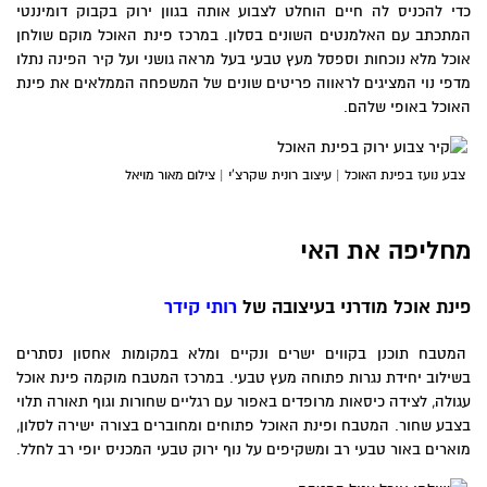
כדי להכניס לה חיים הוחלט לצבוע אותה בגוון ירוק בקבוק דומיננטי
המתכתב עם האלמנטים השונים בסלון. במרכז פינת האוכל מוקם שולחן
אוכל מלא נוכחות וספסל מעץ טבעי בעל מראה גושני ועל קיר הפינה נתלו
מדפי נוי המציגים לראווה פריטים שונים של המשפחה הממלאים את פינת
האוכל באופי שלהם.
צבע נועז בפינת האוכל | עיצוב רונית שקרצ’י | צילום מאור מויאל
מחליפה את האי
פינת אוכל מודרני בעיצובה של
רותי קידר
המטבח תוכנן בקווים ישרים ונקיים ומלא במקומות אחסון נסתרים
בשילוב יחידת נגרות פתוחה מעץ טבעי. במרכז המטבח מוקמה פינת אוכל
עגולה, לצידה כיסאות מרופדים באפור עם רגליים שחורות וגוף תאורה תלוי
בצבע שחור. המטבח ופינת האוכל פתוחים ומחוברים בצורה ישירה לסלון,
מוארים באור טבעי רב ומשקיפים על נוף ירוק טבעי המכניס יופי רב לחלל.