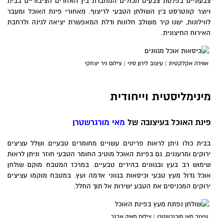
צבעוניים בפלטת צבעים תכולים המחברת בין האזורים הציבוריים בבית
ויוצר קונטרסט בין השולחן הטבעי לריצוף. מאחורי פינת האוכל ומעבר
לווילונות, ישנו קיר משולב חלונות ודלת המאפשרת יציאה לגינה ולרחבת
האירוח החיצונית.
אווירה אקלקטית | עיצוב לירון סיני | צילום ניר יצחקי
מינימליסטית וייחודית
פינת האוכל בעיצובה של
מאי מורגרשטרן
בבית כולו ניתן לראות פריטים עשויים מחומרים טבעיים ושלל עציצים
ירוקים ומרעננים, גם בפינת האוכל מוטיב החומר הטבעי חוזר וניתן לראות
שימוש רב בעץ ובגוונים בהירים טבעיים. במרכז המטבח מוקם שולחן
אוכל גדול מעץ טבעי וכיסאות בגווני אדמה ועץ. במטבח מוקמו עציצים
ירוקים המכניסים את הטבע ישירות אל תוך החלל.
עיצוב מאי מורגרשטרן | צילום מאיה אבגר