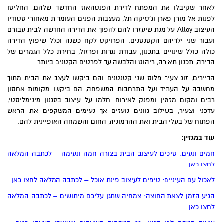
לאחר שקיבלו את המפתח לדירת הפנטהאוז החדשה שלהם, החליטו
לפנות אל מורן פארן וג'סיקה תל, מעצבות הפנים העומדות מאחורי סטודיו
העיצוב Alloy על מנת שיעזרו להם להפוך את הדירה החדשה לבית עבורם
ועבור שני ילדיהם הקטנטנים. הפרויקט לקח כשנה וכלל שיפוץ הדירה
כולה כולל שינויים בתכנון, עבודת נגרות ופרזול, בחירת כלל הגמרים של
הדירה, תכנון תאורה, ריהוט והלבשה עד לפרטים הקטנים ביותר.
הדיירים, זוג צעיר פלוס שני קטנטנים והם ביקשו לעצב את הבית מתוך
מחשבה על העתיד ועל התרחבות המשפחה, הם ביקשו מקומות אחסון
רבים ומקום מזמין ומפנק לאירוח וחלמו על עיצוב בסגנון מינימליסטי,
עדכני וצעיר, בשילוב גוונים נועזים אך נעימים המשקפים את הראש
הפתוח של בעלי הבית ואת ההרמוניה, החום והשמחה האופיינית להם.
עוד במגזין:
חמים ונעים: טיפים לעיצוב הבית בצורה חמה ונעימה – לכתבה המלאה
לחצו כאן
לאכול עם העיניים: טיפים לעיצוב פינת אוכל – לכתבה המלאה לחצו כאן
הגיע הזמן לצאת החוצה: צמחיה שתגן עליכם מיתושים – לכתבה המלאה
לחצו כאן