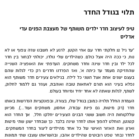
תלוי בגודל החדר
טיפ לעיצוב חדר ילדים משותף של מעצבת הפנים עדי
אדליס
"עד גיל 12 חלקתי חדר עם אחי הקטן. לרגע לא חשבנו שזה צפוף או לא
נוח, כי ככה היה אצל כולם. כשהילדים שלי נולדו, יכולתי לבחור בין חדר
לכל ילד ובין חדר שינה וחדר משחקים. העדפתי את האופציה השנייה
שהחזיקה מעמד עד כיתה א', ואז הפרדנו חדרים רק כדי לגלות שהם
בעצם ישנים אחת אצל השני כל לילה. בגילאים צעירים חדר משותף הוא
נפלא בעיני הוא תורם לאחאות טובה ואוהבת, ועוזר גם ללמוד לחלוק,
לשתף, לגלות שאתה לא אחד יחיד ומיוחד בעולם.
העמדת החלל תלויה כמובן בגודל שלו, בצורה, ובפונקציות הנדרשות באותו
חדר (רק מיטות, גם פינת עבודה, אחסון, משחקים ועוד…). מכיוון
שללקוחות היה חשוב ששני הבנים הצעירים יחלקו חלל, אך החדר הוא
קטנטן, הוחלט להפוך אותו לחדר שינה בלבד. כך שבחדר ישנן שתי מיטות
וארון ואת האזור האישי של כל אחד מהילדים ליצור בחדר המשחקים.
לחדר נבחר טפט רובוטים שהילדים אהבו, ובהשראתו עוצבו שתי תמונות