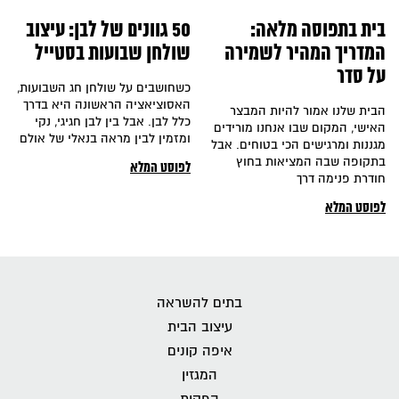
בית בתפוסה מלאה:
50 גוונים של לבן: עיצוב
המדריך המהיר לשמירה
שולחן שבועות בסטייל
על סדר
כשחושבים על שולחן חג השבועות,
האסוציאציה הראשונה היא בדרך
הבית שלנו אמור להיות המבצר
כלל לבן. אבל בין לבן חגיגי, נקי
האישי, המקום שבו אנחנו מורידים
ומזמין לבין מראה בנאלי של אולם
מגננות ומרגישים הכי בטוחים. אבל
בתקופה שבה המציאות בחוץ
לפוסט המלא
חודרת פנימה דרך
לפוסט המלא
בתים להשראה
עיצוב הבית
איפה קונים
המגזין