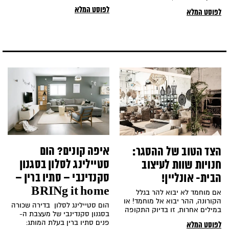
גידי בועז
בה את אופייה ולהפיך בה רוח
לפוסט המלא
לפוסט המלא
עדכנית ועיצובית.
איפה קונים? הום
הצד הטוב של ההסגר:
סטיילינג לסלון בסגנון
חנויות שוות לעיצוב
סקנדינבי – סתיו ברין –
הבית- אונליין!
BRINg it home
אם מוחמד לא יבוא להר בגלל
הקורונה, ההר יבוא אל מוחמד! או
הום סטיילינג לסלון בדירה שכורה
במילים אחרות, זו בדיוק התקופה
בסגנון סקנדינבי של מעצבת ה-
בה חנויות שמוכרות את מוצריהן
פנים סתיו ברין בעלת המותג:
לפוסט המלא
און ליין, רלוונטיות מתמיד.