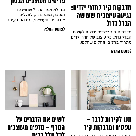
פריטים מעוצבים מבטון
מדבקות קיר לחדרי ילדים:
מה לא אמרו עליו? שהוא קר
נגיעה עיצובית שעושה
ומנוכר, מתאים רק לחללים
ציבוריים, תעשייתי, מזדהה בעיקר
הבדל גדול
עם מדינת מקלטים, בלתי מוקפד
לפוסט המלא
או לא גמור. הבטון החשוף הוא
מדבקות קיר לילדים יכולים לעשות
טרנד שנוי במחלוקת שמעורר
הבדל גדול. כל עיצוב של חדר ילדים
תגובות קיצוניות.
מתחיל בחלום, החלום שחלמנו
כשהיינו קטנים או החלום של הילד
לפוסט המלא
תנו לקירות לדבר –
לשים את הדברים על
טפטים ומדבקות קיר
המדף – מדפים מעוצבים
לכל חלל בבית
אמנם הם איתנו כבר די הרבה שנים