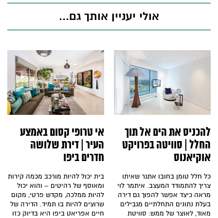
אולי יעניין אותך גם...
להכניס את הים אל תוך
אי טרופי קסום באמצע
החלל | סוויטה בפרויקט
העיר | דירת שלושה
אוקיאנוס
חדרים ביפו
כל חלל טומן בחובו אתגר שאיתו
בית יכול להיות מורכב מכמה קירות
צריך להתמודד המעצב. איתמר לוי
ומאוסף של רהיטים – והוא יכול
מראה כיצד אפשר להפוך גם דירה
להיות ממלכה, מקדש פרטי, מקום
בעלת נתונים התחלתיים מגבילים
שרוצים להיות בו תמיד. הדירה של
מאוד, לאוצר של ממש: סוויטת
חיים אפריאט ביפו היא בדיוק כזו