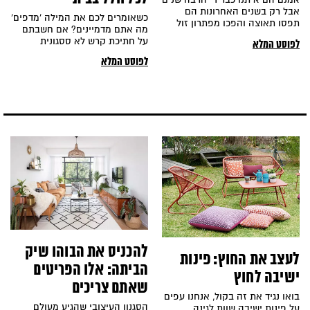
אבל רק בשנים האחרונות הם
כשאומרים לכם את המילה 'מדפים'
תפסו תאוצה והפכו מפתרון זול
מה אתם מדמיינים? אם חשבתם
לעיצוב הבית לדרך ייחודית
על חתיכת קרש לא ססגונית
לפוסט המלא
ומרשימה לשדרג את נראות החלל
במיוחד הכתבה הזאת היא במיוחד
ולהוסיף לבית צבע וסטייל בצורה
לפוסט המלא
בשבילכם. מדפים עגולים,
מקורית, דקורטיבית ושונה.
משולשים, שטוחים, מחוברים, צפים
או חתיכת קרש שמחוברת לקיר
באמצעות אלמנט שממלא את
החלל בשיק.
להכניס את הבוהו שיק
לעצב את החוץ: פינות
הביתה: אלו הפריטים
ישיבה לחוץ
שאתם צריכים
בואו נגיד את זה בקול, אנחנו עפים
הסגנון העיצובי שהגיע מעולם
על פינות ישיבה שוות לגינה