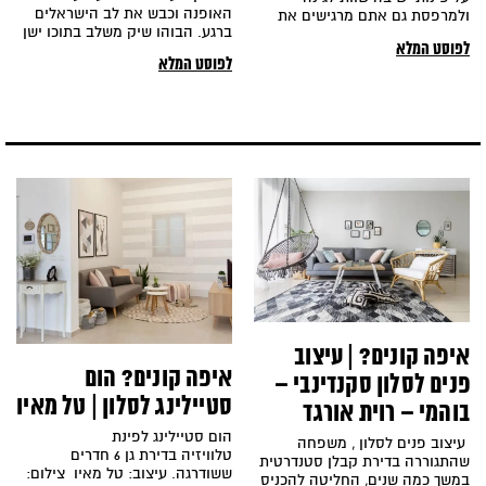
האופנה וכבש את לב הישראלים
ולמרפסת גם אתם מרגישים את
ברגע. הבוהו שיק משלב בתוכו ישן
זה? הרוח הנעימה בשעות אחר
לפוסט המלא
עם חדש, וינטג' עם חדשנות
לפוסט המלא
יצירתית, הוא
איפה קונים? | עיצוב
איפה קונים? הום
פנים לסלון סקנדינבי –
סטיילינג לסלון | טל מאיו
בוהמי – רוית אורגד
הום סטיילינג לפינת
עיצוב פנים לסלון , משפחה
טלוויזיה בדירת גן 6 חדרים
שהתגוררה בדירת קבלן סטנדרטית
ששודרגה. עיצוב: טל מאיו צילום:
במשך כמה שנים, החליטה להכניס