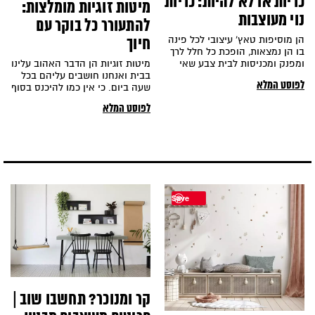
כריות או לא להיות: כריות
מיטות זוגיות מומלצות:
נוי מעוצבות
להתעורר כל בוקר עם
הן מוסיפות טאץ' עיצובי לכל פינה
חיוך
בו הן נמצאות, הופכת כל חלל לרך
מיטות זוגיות הן הדבר האהוב עלינו
ומפנק ומכניסות לבית צבע שאי
בבית ואנחנו חושבים עליהם בכל
אפשר לעמוד בפניו. אנחנו
לפוסט המלא
שעה ביום. כי אין כמו להיכנס בסוף
יום עמוס למיטה זוגית
לפוסט המלא
Save
קר ומנוכר? תחשבו שוב |