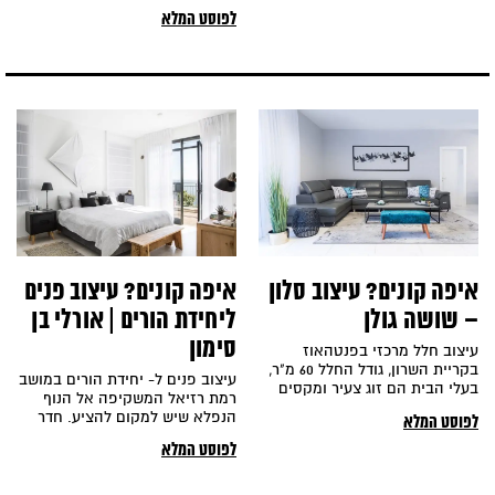
BRINg it home בשילוב diy ותכנון
לפוסט המלא
פריטים יחודיים.
איפה קונים? עיצוב פנים
איפה קונים? עיצוב סלון
ליחידת הורים | אורלי בן
– שושה גולן
סימון
עיצוב חלל מרכזי בפנטהאוז
בקריית השרון, גודל החלל 60 מ"ר,
עיצוב פנים ל- יחידת הורים במושב
בעלי הבית הם זוג צעיר ומקסים
רמת רזיאל המשקיפה אל הנוף
עם שני ילדים קטנים. העיצוב
הנפלא שיש למקום להציע. חדר
לפוסט המלא
עיצוב
השינה עוצב בצבעים בהירים
לפוסט המלא
ונעימים בשילוב