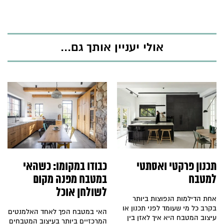
שלכם – ולצאת
לדרך. אספנו
במיוחד עבורכם
חמש דוגמאות
נפלאות לעיצוב
אולי יעניין אותך גם...
מטבחים ברמה
הגבוהה ביותר.
תכנון פרקטי ואסתטי
כבודו במקומו: כשהאי
למטבח
במטבח מפנה מקום
לשולחן אוכל
אחת הדילמות הנפוצות ביותר
בקרב כל מי שעומד לפני תכנון או
האי במטבח הפך לאחד האלמנטים
עיצוב המטבח היא איך לאזן בין
המרכזיים ביותר בעיצוב המטבחים