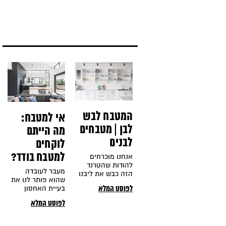
בבית וכשמדובר
שלכם לרוב הייתה
בבית ישראלי
הולכת לכיוון המזג
אויר אפרורי, אוויר
קר, מצב רוך מדוכדך
ועוד דברים שונים
ומשונים שלא בדיוק
מראים של משהו
שמח במיוחד. אז
על מה תחשבו אם
נאמר לכם 'מטבח
אפור'?
המטבח לבש
אי למטבח:
לבן | מטבחים
מה הייתם
לבנים
לוקחים
למטבח בודד?
אנחנו מוכרחים
להודות שהטרנד
מעבר לעובדה
הזה כבש את ליבנו
שהוא פותר לנו את
מההתחלה. הוא
בעיית האחסון
לפוסט המלא
ללא ספק היה שם
במטבח ומספק לנו
מאז ומתמיד וככל
לפוסט המלא
משטח עבודה מרווח
הנראה גם יישאר
ונוח, אי למטבח יכול
לנצח - העיצוב
לשמש כפריט
הלבן. הוא תורם