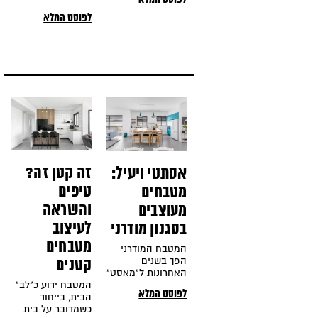
במטבח והבית
והאכילה זוכות
שלהם תמיד מריח
לפוסט המלא
לכבוד רב, הדבר
ריחות של תבשילים
מורגש היטב. עיצוב
טעימים ומאפים
המטבח הפך לנושא
מתוקים. השני,
המרכזי, המצריך
הכי הרבה חשיבה
ותכנון בבנייה או
שיפוץ הבית. אבל
רגע, איפה בכלל
מתחילים?
זה קטן זה?
אסתטי ויעיל:
טיפים
מטבחים
והשראה
מעוצבים
לעיצוב
בסגנון מודרני
מטבחים
המטבח המודרני
הפך בשנים
קטנים
האחרונות ל"מאסט"
המטבח ידוע כ"לב"
בכל בית ואם לומר
לפוסט המלא
הבית, בייחוד
את האמת, לגמרי
כשמדובר על בית
בצדק. מדובר בסגנון