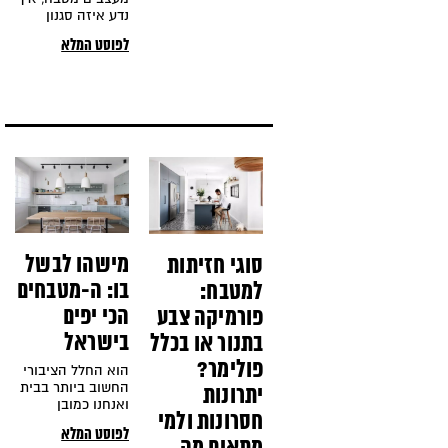
המיטה, בחדר
נדע איזה סגנון
הרחצה תבחרו את
עיצובי הכי מתאים
לפוסט המלא
גוון הקרמיקה
למטבח שלנו? ומה
שמחפה את הקיר,
הטיפים המנצחים
לעיצוב המטבח?
סידרנו לכם את כל
מה שצריך לדעת על
מטבחים מעוצבים
בכתבה אחת. אנחנו
מתחילים:
מישהו לבשל
סוגי חזיתות
בו: ה-מטבחים
למטבח:
הכי יפים
פורמיקה צבע
בישראל
בתנור או בכלל
פולימר?
הוא החלל הציבורי
החשוב ביותר בבית
יתרונות
ואנחנו כמובן
חסרונות ולמי
מדברים על ה-
לפוסט המלא
מטבחים. מבלים בו