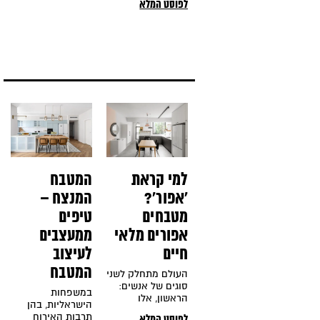
לפוסט המלא
הלבן
הבית. לשנות את
האווירה ולתת לבית
שלנו תחושה נעימה,
רעננה וחדשה
בעזרת שינויים
למי קראת
המטבח
'אפור'?
המנצח –
מטבחים
טיפים
אפורים מלאי
ממעצבים
חיים
לעיצוב
המטבח
העולם מתחלק לשני
סוגים של אנשים:
במשפחות
הראשון, אלו
הישראליות, בהן
שמבלים שעות
תרבות האירוח
לפוסט המלא