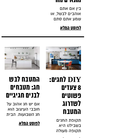
מתאים מה
זמן רב בבישולים,
ארוחות משפחתיות
בין אם אתם
או אפילו יושבים
אוהבים לבשל, או
שמע אתם סתם
אורחים במטבח
לפוסט המלא
שלכם, המטבח מאז
ומתמיד היה אחד
האלמנטים
החשובים ביותר
בתחום העיצוב.
המטבח לבש
DIY לחגים:
חג: מטבחים
8 צעדים
לבנים חגיגיים
פשוטים
לשדרוג
אם יש חג אהוב על
חובבי העיצוב הוא
המטבח
חג השבועות. הבית
מתמלא בפרחים
תקופת החגים
לפוסט המלא
ובאלמנטים שונים
בשבילנו היא
מהטבע ושולחן החג
תקופה מעולה
נצבע בלבן. הצבע
להתחדש ולרענן את