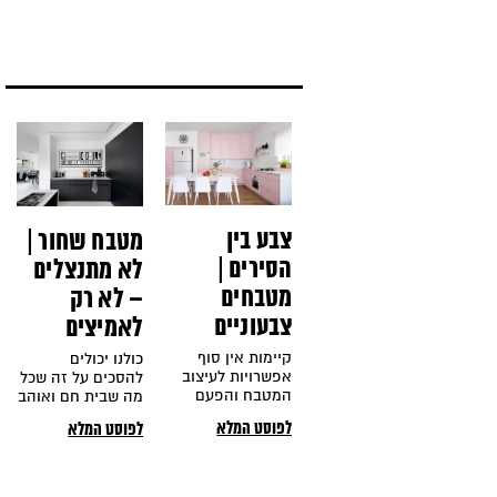
הקו העיצובי של
עבר במשך השנים
הבית כולו ואנחנו
תהפוכות רבות.
יכולים להמשיך עוד
קשת
שעות בלפאר
ולהדגיש את
החשיבות שלו.
צבע בין
מטבח שחור |
הסירים |
לא מתנצלים
מטבחים
– לא רק
צבעוניים
לאמיצים
קיימות אין סוף
כולנו יכולים
אפשרויות לעיצוב
להסכים על זה שכל
המטבח והפעם
מה שבית חם ואוהב
אנחנו רוצים
צריך זה אוכל טוב.
לפוסט המלא
לפוסט המלא
להראות לכם
לנו האוכל גורם
שבעיצוב השמיים
לחשוב על המטבח
הם הגבול אז הבאנו
וכשמדובר בעיצוב
לכם מספר מטבחים