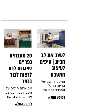
עיצובי ייחודי בפני
לאווירה יוקרתית
עצמו.
ומרשימה, נותן
תחושת מרחב
נעימה וייחודית
ומוצא את מקומו
המיוחד בכל סגנון
עיצוב בו תבחרו.
לעצב את לב
20 מטבחים
הבית | טיפים
כפריים
לעיצוב
שיגרמו לכם
המטבח
לרצות לגור
בכפר
המטבח, הלב של
הבית, החלל
אם אתם חולים על
המרכזי והחשוב
מטבח כפרי מעוצב
מכולם, המקום בו
את הכתבה הזאת
לפוסט המלא
רוב התרחשות
אתם חייבים
היומיומית קורית,
לפוסט המלא
לקרוא(!) עולם
החלל שמכתיב את
עיצוב המטבחים