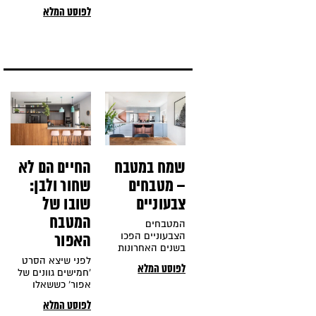
ישראלי בו ישנו דגש
עיצוב בקווים נקיים
לפוסט המלא
גדול על התחום
ובגימור מדויק
הקולינרי- משפחתי
ואסתטי לעין,
חברתי. מעצבי פנים
המשרה אווירה
רבים מספרים
שלווה יחסית ולא
שבכל הנוגע לעיצוב
עמוסה וגורם
המטבח, הלקוחות
למטבח להפוך
תמיד יבקשו "חלל
לחלל רגוע ונעים.
פרקטי ומרווח, שכל
כמו כן, המטבח
המשפחה תוכל
המודרני מתאפיין
להיות בו יחדיו".
בקדמתו הטכנולוגית
וביעילותו הרבה.
שמח במטבח
החיים הם לא
– מטבחים
שחור ולבן:
צבעוניים
שובו של
המטבח
המטבחים
הצבעוניים הפכו
האפור
בשנים האחרונות
לטרנד בולט ולא
לפני שיצא הסרט
לפוסט המלא
במקרה! מדובר
'חמישים גוונים של
המקום הכי שמח,
אפור' כששאלו
צבעוני, מאחד,
אתכם על הצבע
לפוסט המלא
מגבש, טעים והומה
האפור המחשבה