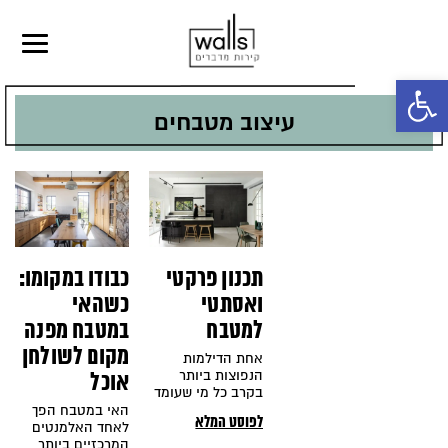
פתח סרגל נגישות
עיצוב מטבחים
תכנון פרקטי
כבודו במקומו:
ואסתטי
כשהאי
למטבח
במטבח מפנה
מקום לשולחן
אחת הדילמות
הנפוצות ביותר
אוכל
בקרב כל מי שעומד
לפני תכנון או עיצוב
האי במטבח הפך
לפוסט המלא
המטבח היא איך
לאחד האלמנטים
לאזן בין עיצוב יפה
המרכזיים ביותר