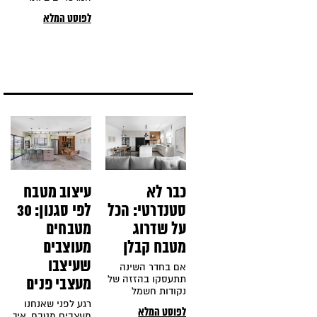
לתכנון פרקטי
בעיצוב המטבחים
לפוסט המלא
שעובד.
בשנים האחרונות.
אפשר למצוא אותו
כמעט בכל בית, הוא
משמש כמקום
עבודה נוסף
כבר לא
עיצוב מטבח
סטנדרטי: הכל
לפי סגנון: 30
על שדרוג
מטבחים
מטבח קבלן
מעוצבים
שעיצבו
אם בחדר השינה
תתעסקו בהזזה של
מעצבי פנים
נקודות חשמל
בצורה שתתאים
רגע לפני שאנחנו
לפוסט המלא
בדיוק למיקום
מעצבים מטבח, איך