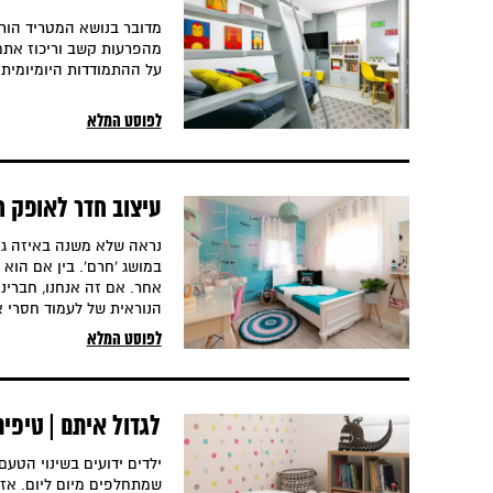
וריכוז
מדובר בנושא המטריד הורים
מהפרעות קשב וריכוז אתם 
על ההתמודדות היומיומית 
לפוסט המלא
עיצוב חדר לאופק ר
נראה שלא משנה באיזה גי
במושג 'חרם'. בין אם הוא
אחר. אם זה אנחנו, חברינו
הנוראית של לעמוד חסרי א
לפוסט המלא
לגדול איתם | טיפים
ילדים ידועים בשינוי הטע
שמתחלפים מיום ליום. אז