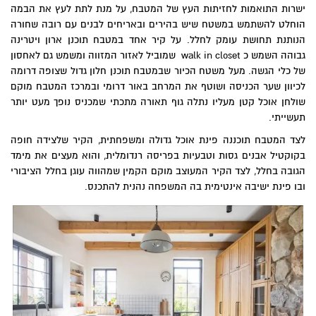
ישרות התואמות לחזיתות העץ של המטבח, על מנת לתת לעץ את הבמה
הוחלט להשתמש במשטח שיש בהירים ובאריחים לבנים עם רובה שחורה
הנותנת תחושת עומק לחלל. על קיר אחד במטבח תוכנן ארון ויטרינה
גבוהה השמש כ walk in closet שמוביל לאזור המזווה ומשמש גם לאחסון
של כלי הגשה. מעל משטח הכיור שבמטבח תוכנן חלון גדול שצופה דרומה
לכיוון שער הכניסה ושוטף את המרחב באור דרומי ובמרכז המטבח מוקם
שולחן אוכל קטן מעליו נתלה גוף תאורה מתכתי שמכניס נופך מעט יותר
תעשייתי.
לצד המטבח תוכננה פינת אוכל גדולה ומשפחתית, הקיר שלצידה חופה
בקוקטיל אבנים גסות וטבעיות בפריסה רנדומלית, והוא מעצים את מימד
הגובה בחלל, לצד הקיר המעוצב מוקם הקמין שמהווה עוגן בחלל הציבורי
ובו פינת ישיבה אינטימית בה המשפחה נהנית להתכנס.