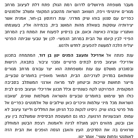
מעבר משפחה מירושלים לדרום רמת הגולן פתח דלת לעיצוב מרחב
מגורים אינטימי ויפה, השואב השראה מהטבע המקומי ומשלב אלמנטים
כפריים עם סגנון בוהו שיק מודרני. ענת רוזנסון בן-חור, אמנית אשר
יצירותיה עוסקות בשאלת מהות המושג בית, בכמיהה אליו, בעוצמתו
ואתגריו עבורה כאישה וכאם, וכן בניסיון לפענח את המתח בין המרחב
הפיזי לבין קיומו של הבית במרחב הנפשי- לכן אך טבעי שביתה הפרטי
יצליח הלכה למעשה להפעים, לחדש ולרגש.
ענת פנתה אל
אדריכל ומעצב הפנים ינון בן דוד
, המתמחה בתכנון
אדריכלי ועיצוב פנים לבתים פרטיים ומבני ציבור. בתבונה, רגישות
ובסנכרון מושלם עם ענת ומשפחתה הוא יצר עבורם מרחב מגורים
שמותאם במדויק לצרכיהם. הבית, המואר מאופיין בחומרים טבעיים,
מייצר תחושת שייכות וביטחון לצד מראה אורגני המשתלב בסביבה
המקומית. הפרויקט לקח כשנתיים וכלל תכנון אדריכלי ועיצוב פנים לבית
כולו תוך שימוש בחומרים טבעיים והשראה מעולמות שונים, "שאבנו
השראות מכל מיני עולמות וניכרים כאן שילובים של אלמנטים כפריים אל
מול פרטי בוהו שיק. ניסינו לנקות ככל הניתן את החללים ולייצר עיצוב לא
עמוס. הצבעוניות הרגועה, כמו גם המעטפת הבסיסית שמשלבת בין עץ,
אבן ובטון, מהווים רקע מוצלח לגינה ולאמנות. רצפת הבטון המוחלק
שרואים בה את הסדקים, העץ והאבן הגסה הופכים את הבית הזה
לאותנטי ופחות עשוי", אומר ינון.