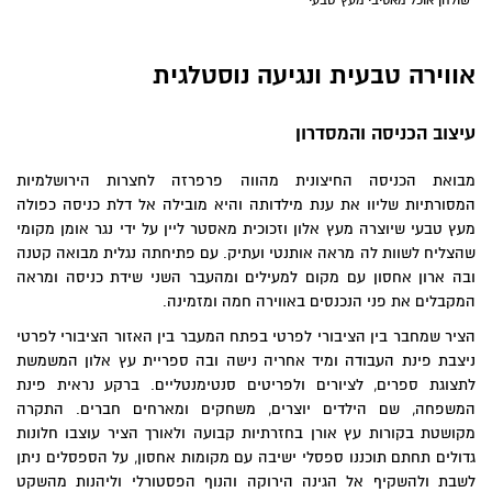
שולחן אוכל מאסיבי מעץ טבעי
אווירה טבעית ונגיעה נוסטלגית
עיצוב הכניסה והמסדרון
מבואת הכניסה החיצונית מהווה פרפרזה לחצרות הירושלמיות
המסורתיות שליוו את ענת מילדותה והיא מובילה אל דלת כניסה כפולה
מעץ טבעי שיוצרה מעץ אלון וזכוכית מאסטר ליין על ידי נגר אומן מקומי
שהצליח לשוות לה מראה אותנטי ועתיק. עם פתיחתה נגלית מבואה קטנה
ובה ארון אחסון עם מקום למעילים ומהעבר השני שידת כניסה ומראה
המקבלים את פני הנכנסים באווירה חמה ומזמינה.
הציר שמחבר בין הציבורי לפרטי בפתח המעבר בין האזור הציבורי לפרטי
ניצבת פינת העבודה ומיד אחריה נישה ובה ספריית עץ אלון המשמשת
לתצוגת ספרים, לציורים ולפריטים סנטימנטליים. ברקע נראית פינת
המשפחה, שם הילדים יוצרים, משחקים ומארחים חברים. התקרה
מקושטת בקורות עץ אורן בחזרתיות קבועה ולאורך הציר עוצבו חלונות
גדולים תחתם תוכננו ספסלי ישיבה עם מקומות אחסון, על הספסלים ניתן
לשבת ולהשקיף אל הגינה הירוקה והנוף הפסטורלי וליהנות מהשקט