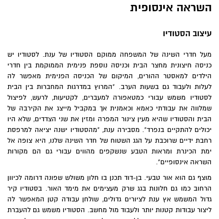
השראה אינסופית
עיצוב הסטודיו
מעל חדרי השינה של המשפחה ממוקם הסטודיו של ענת. לסטודיו יש
כניסה חיצונית מחצר הבית וכניסה נוספת פנימית הממוקמת בין חדרי
הילדים למאסטר ההורים, המיקום של הכניסה הפנימית מאפשר לה
לעלות ולעבוד גם בשעות הערב. "המרוץ במדרגות המחברות בין הבית
לסטודיו משמש עבורי כמטאפורה למעברים, לקטיעות, לרעש, לפיצול
שמלווה את עבודתי כאמא וכאמנית אך במקביל מייצג את הקירבה של
הבית והסטודיו שהיא מעין צינור המפרה ומזין את שני הצדדים, שלא היו
יכולים להתקיים בנפרד". מסבירה ענת, "מהסטודיו ישנה יציאה למרפסת
רחבת ידיים שרוכבת על הגג השטוח של חדר השינה שלנו, היא צופה אל
ימת הכינרת ומראות הטבע שנשקפים מהווים עבורי גם הם מקורות
השראה אינסופיים".
מוצף גם הוא אור טבעי. בן-דוד תכנן בו חלון משולש שפונה דרומה לכיוון
הרחוב כמו גם חלונות בגג שרק מעצימים את מימד האור. בסטודיו קיר
גדול המשמש אץ ענת לציורים גדולים, שולחן עבודה קטן המאפשר לה
ליצור עבודות קטנות יותר ולעבוד מול מחשב. הסטודיו משמש גם להעברת