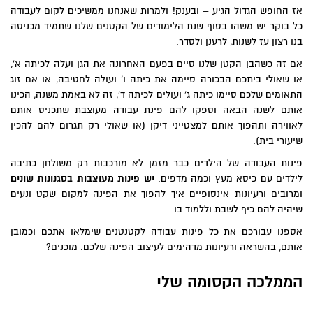
אז החופש הגדול הגיע – ובענק! ולמרות שאנחנו ממשיכים לקום לעבודה
כל בוקר יש משהו בסוף שנת הלימודים של הקטנים שלנו שתמיד מכניסה
בנו רצון עז לשנות, לרענן ולסדר.
אם זה כשהבן הקטן שלנו סיים בפעם האחרונה את הגן ועלה לכיתה א',
או שאולי ביתכם הבכורה סיימה את כיתה ו' ועולה לחטיבה, או אם זוג
התאומים שלכם סיימו כיתה ג' ועולים לכיתה ד', זה לא באמת משנה, הכינו
אותם לשנה הבאה וספקו להם פינת עבודה מעוצבת שתכניס אותם
לאווירה ותהפוך אותם למצטייני דיקן (או שאולי רק תגרום להם להכין
שיעורי בית).
פינות העבודה של הילדים כבר מזמן לא מורכבות רק משולחן כתיבה
לילדים עם כיסא מעץ וכמה מדפים.
יש פינות מעוצבות בסגנונות שונים
ומרובים ורעיונות אינסופיים איך להפוך את הפינה למקום שקט ונעים
שיהיה להם כיף לשבת וללמוד בו.
אספנו עבורכם את כל פינות עבודה לקטנטנים שימלאו אתכם וכמובן
אותם, בהשראה ורעיונות מדהימים לעיצוב הפינה שלכם. מוכנים?
הממלכה הקסומה שלי