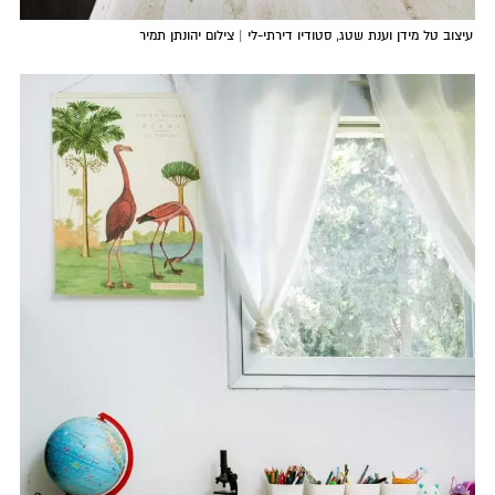
עיצוב טל מידן וענת שטג, סטודיו דירתי-לי | צילום יהונתן תמיר