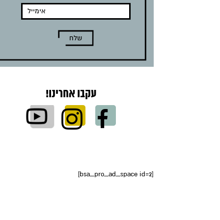
עקבו אחרינו!
[bsa_pro_ad_space id=2]