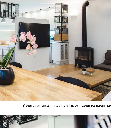
יצר חציצה בין המטבח לסלון | אפרת מידן | צילום דנה סטמפלר