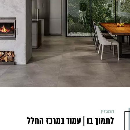
המגזין
לתמוך בו | עמוד במרכז החלל