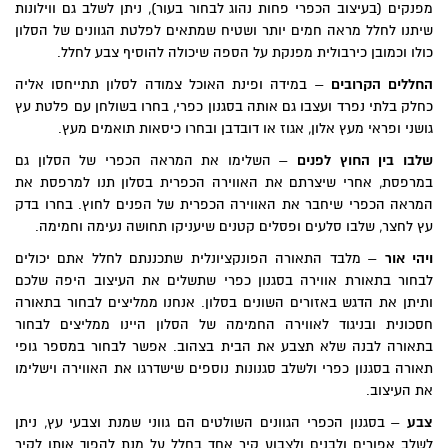
פנקים (בעיצוב הכפרי פחות נהוג לבחור בעור), ניתן לשלב גם ווילונות
יתנו לחלל מראה חמים יותר ושטיח שמתאים לפלטת הגוונים של הסלון
ולו וכמובן כירבולית מפנקת על הספה שיכולה להוסיף צבע לחלל.
חללים הקרובים
– במידה ופינת האוכל צמודה לסלון תתייחסו אליה
חלק בלתי נפרד ועצבו גם אותה בסגנון כפרי, בחרו בשולחן עם פלטת עץ
ושני ופראי מעץ אלון, אגוז או דובדבן ובחרו כיסאות תואמים מעץ.
לבו בין החוץ לפנים
– השלימו את המראה הכפרי של הסלון גם
מרפסת, אחרי שיצרתם את האווירה הכפרית בסלון תנו למרפסת את
מראה הכפרי שיחבר את האווירה הכפרית של הפנים לחוץ. בחרו בדק
ץ לחצר, שלבו סלעים ופסלים קטנים שיעניקו תחושה נעימה וחמימה.
יהי אור
– מלבד התאורה הפונקציונלית שתכננתם לחלל אתם יכולים
בחור בתאורת אווירה בסגנון כפרי שתשלים את העיצוב היפה שלכם
תיתן את הדגש באזורים השונים בסלון. אנחנו ממליצים לבחור בתאורה
סכונית ובניגוד לאווירה החמימה של הסלון היינו ממליצים לבחור
תאורה לבנה שלא תצבע את הבית בצהוב. אפשר לבחור במספר גופי
אורה בסגנון כפרי ולשלב סגנונות נוספים שישדרגו את האווירה וישלימו
ת העיצוב.
בע
– בסגנון הכפרי הגוונים השולטים הם גווני שמנת וצבעי עץ, ניתן
שלב אפורים ולבנים ולצבוע קיר אחד בחלל על מנת להפוך אותו לקיר