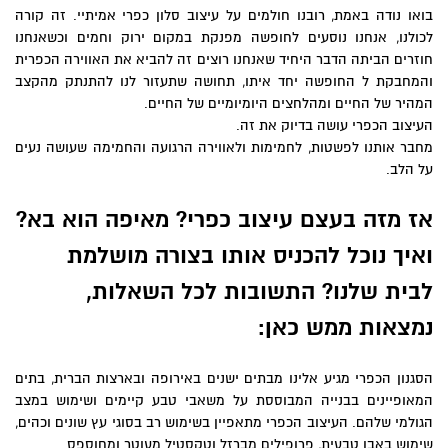
ואו נודה באמת, רובנו חולמים על עיצוב סלון כפרי אמיתיי. זה קורה
כולנו, אנחנו נוסעים לחופשה מפנקת במקום ירוק וחמים וכשאנחנו
וזרים הביתה הדבר היחיד שאנחנו רוצים זה להביא את האווירה הכפרית
המחבקת ל החופשה יחד איתו, תחושה שתעזור לנו להתנתק מהקצב
מהיר של החיים ומהלחצים היומיומיים של החיים.
עיצוב הכפרי עושה בדיוק את זה.
חבר אותנו לפשטות, לחמימות ולאווירה הרגועה והחמימה שעושה נעים
ל הלב.
ז מזה בעצם עיצוב כפרי? מאיפה הוא בא?
איך נוכל להכניס אותו בצורה מושלמת
בית שלנו? התשובות לכל השאלות,
מצאות ממש כאן:
סגנון הכפרי מגיע אלינו מבתים ישנים באירופה ובארצות הברית, בתים
מאופיינים בבנייה המבוססת על משאבי טבע קיימים ושימוש במצב
גולמי שלהם. העיצוב הכפרי מתאפיין בשימוש רב בסוגי עץ שונים וכהים,
ימוש באבן טבעית, פרופילים מברזל וטקסטיל מעוטר ומחוספס.