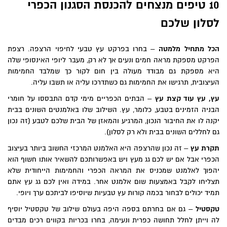
10 טיפים מנצחים להכנסת הסגנון הכפרי
סלון שלכם
כל מתחיל מלמטה
– בחרו בפרקט עץ טבעי לחיפוי הרצפה. רצפת
פרקט מספקת מראה חמים ונעים אך לא רק, מעבר ליופי האינסופי שלה
יא מספקת גם מבודד מעולה בין חום לקור כך שמלבד החמימות
עיצובית, תרגישו את החמימות גם כשתדרכו עליה או תשבו עליה.
ץ, עץ עוד קצת עץ
– הבתים הכפריים מימי קדם התבססו על חומרי
בניה הזמינים בטבע, כלומר, עץ. השילוב שלו באלמנטים השונים בבית
קנה לו את החיבור הנכון, המרגיע והמאזן של הבית שלכם לטבע (זה נכון
ם לחללים השונים בבית ולא רק לסלון).
קרת עץ
– זה נכון שהרצפה היא האלמנט המרכזי החשוב ביותר בעיצוב
כפרי אבל אם יש לכם גג מעץ ויש באפשרותכם להשאיר אותו חשוף הוא
הפוך לאלמנט שמכניס את המראה הכפרי והחמימות הייחודית שלא
צליחו לקבל באמצעות שום אלמנט אחר. במידה ואין לכם גג עץ אתם
מיד יכולים לבחור בכמה קורות עץ טבעיות שיוסיפו לביתכם ערך ויופי.
קסטיל
– גם אם בחרתם בספה היפה בעולם שילוב של טקסטיל יוסיף
ה וייתן לחלל תחושה כפרית ונעימה, בחרו בכריות בקווים רכים מבדים