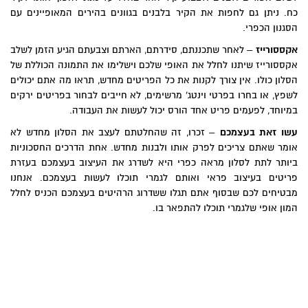
ח. ניתן גם לחפות את הקיר בלבנים בגוונים בהירים המאופיינים עם
סגנון הכפרי.
קססורייז
– לאחר שתכננתם, סידרתם, הארתם וצבעתם הגיע הזמן לשלב
קססורייז שיתנו לחלל את האופי שלכם וישלימו את התמונה הכוללת של
סלון כולו. אין צורך לקנות את כל הפריטים מחדש, תראו מה אתם יכולים
שפץ, או בחרו בפרטי וינטג' מרשימים, לא חייבים לבחור בפריטים ירקים
מיוחד, לפעמים פריט אחד הורס יכול לעשות את העבודה.
שו זאת בעצמכם
– זכרו, זה שהחלטתם לעצב את הסלון מחדש לא
ומר שאתם צריכים לפרק אותו ולבנות מחדש. אחת הדרכים החסכוניות
יותר לתת לסלון מראה כפרי היא לשדרג את העיצוב בעצמכם בעזרת
ריטים בעיצוב פראי ואותם לגמרי תוכלו לעשות בעצמכם. אנחנו
בטיחים לכם שבסוף אתם תגלו ששדרוג הרהיטים בעצמכם הכניס לחלל
מון אופי שלגמרי תוכלו להתפאר בו.