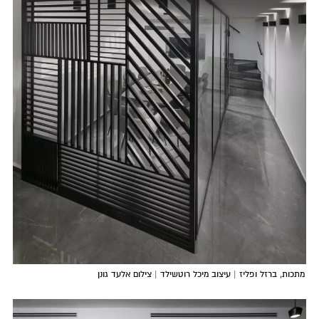
מתכות, ברזל ופליז | עיצוב מיכל רוטשילד | צילום אלעד גונן