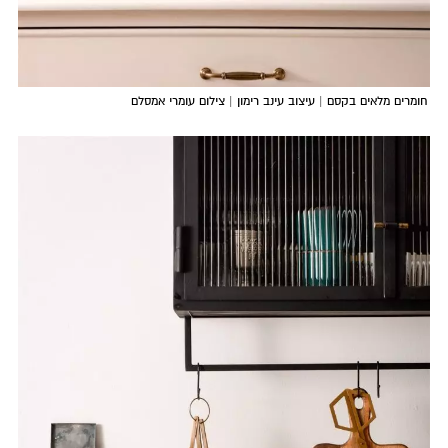
חומרים מלאים בקסם | עיצוב עינב רימון | צילום עומרי אמסלם