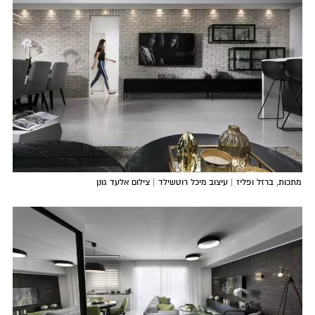
מתכות, ברזל ופליז | עיצוב מיכל רוטשילד | צילום אלעד גונן