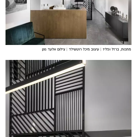
מתכות, ברזל ופליז | עיצוב מיכל רוטשילד | צילום אלעד גונן