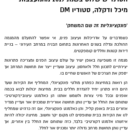
מיכל ודקלה, סטודיו
DM
'פונקציונליות זה שם המשחק'
כשמדברים על אדריכלות ועיצוב פנים, אי אפשר להתעלם מהמגמה
ההולכת וגדלה בשנים האחרונות בתחום הבניה במרחב העירוני – בניית
דירות קטנות וחללים קומפקטים.
מגמה זו משפיעה באופן ישיר על עולם עיצוב הפנים ומצריכה פתרונות
יצירתיים לתכנון חלל ולאחסון. עיצוב שעדיין ייצר את תחושת המרחב אך
יספק את הצרכים של האנשים שחיים בו.
הן רואות במחיצות כפתרון מולטי פונקציונלי, המחליף את הקירות שעד
היום היוו פתרון יחיד להגדרת חללים בבית. מחיצות יכולות לבוא בכמה
אופנים ובכל מיני צורות ולשמש אותנו הן כאלמנט עיצובי/דקורטיבי
שתוחם את החלל אך עדיין נותן תחושה אוורירית שמכניס אור ועדיין מגדיר
אזורים בבית באופן קליל, והן כאלמנט פונקציונלי, אם זה כרהיט שמחליף
לנו את הקירות בבית שתופסים לנו מקום יקר וחשוב. מחיצה יכולה להיות
איזשהו אלמנט דקורטיבי בלבד, כזה שתוחם את החלל בין אזורים, אך
עדיין נותן תחושת מרחב גדולה יותר ומכניס אור לחלל.