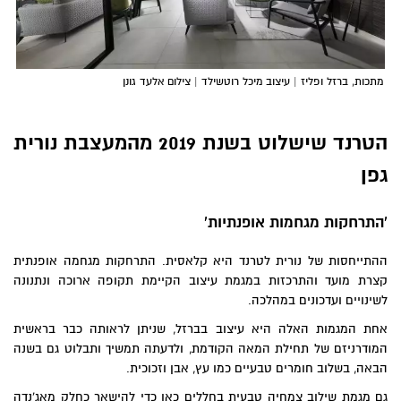
מתכות, ברזל ופליז | עיצוב מיכל רוטשילד | צילום אלעד גונן
הטרנד שישלוט בשנת 2019 מהמעצבת נורית
גפן
'התרחקות מגחמות אופנתיות'
ההתייחסות של נורית לטרנד היא קלאסית. התרחקות מגחמה אופנתית
קצרת מועד והתרכזות במגמת עיצוב הקיימת תקופה ארוכה ונתנונה
לשינויים ועדכונים במהלכה.
אחת המגמות האלה היא עיצוב בברזל, שניתן לראותה כבר בראשית
המודרניזם של תחילת המאה הקודמת, ולדעתה תמשיך ותבלוט גם בשנה
הבאה, בשלוב חומרים טבעיים כמו עץ, אבן וזכוכית.
גם מגמת שילוב צמחיה טבעית בחללים כאן כדי להישאר כחלק מאג'נדה