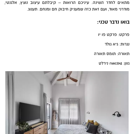
מתאים לחדר השינה. עיניכם הרואות – קיבלתם עיצוב נוצץ, אלגנטי,
מודרני מאוד, ועם זאת כזה שמעניק חיבוק חם ומנחם. תענוג.
בואו נדבר טכני:
פרקט: פרקט פו יו
נגרות: גיא גולד
תאורה: תומס תאורה
גוון: nwc041 נירלט