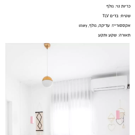
כריות נוי: גולף
שטיח: בדים TLV
אקססורייז: עדיקה, גולף, story
תאורה: שקע ותקע