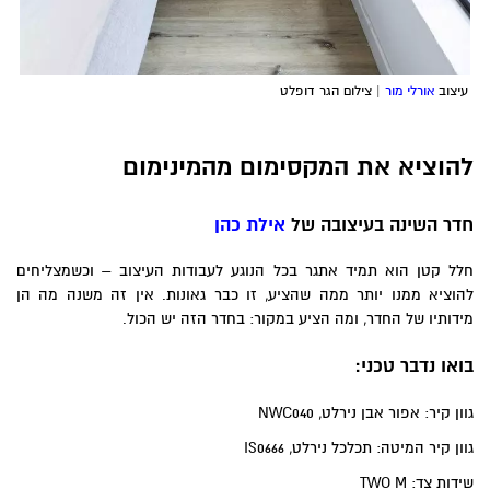
עיצוב
אורלי מור
| צילום הגר דופלט
להוציא את המקסימום מהמינימום
חדר השינה בעיצובה של
אילת כהן
חלל קטן הוא תמיד אתגר בכל הנוגע לעבודות העיצוב – וכשמצליחים
להוציא ממנו יותר ממה שהציע, זו כבר גאונות. אין זה משנה מה הן
מידותיו של החדר, ומה הציע במקור: בחדר הזה יש הכול.
בואו נדבר טכני:
גוון קיר: אפור אבן נירלט, NWC040
גוון קיר המיטה: תכלכל נירלט, IS0666
שידות צד: TWO M