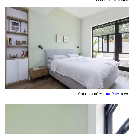
עיצוב
אורלי מור
| צילום הגר דופלט