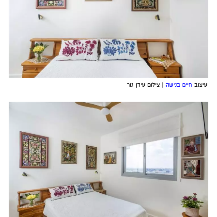
עיצוב
חיים בנישה
| צילום עידן גור