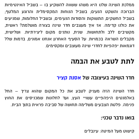
ממלכת השינה שלנו היא משהו ששווה להשקיע בו – בשביל האינטימיות
הברוכה והשקט הנעים; בשביל הנוחות המקסימלית והרוגע המלטף;
בשביל החשקים, התשוקות והסודות הנעימים; ובשביל החלומות, שמניעים
את כולנו קדימה. אז איך מעצבים חדר שינה בצורה מושלמת? ראשית,
מקשיבים ללב ולתחושות. שנית, נותנים מקום ליצירתיות. ושלישית,
מקבלים השראה בכמויות. על הסעיף האחרון אנחנו אמונים, בדמות שלל
דוגמאות יפהפיות לחדרי שינה מעוצבים ומקסימים.
לתת לטבע את הבמה
חדר השינה בעיצובה של
אסנת קציר
חדר השינה הזה מעניק לטבע את כל המקום שהוא צריך – החל
באלמנטים היפהפיים עשויי העץ, ועד לחלונות שמכניסים את החוץ
פנימה. פלטת הצבעים משלימה תחושה של סביבה פראית בתוך הבית.
בואו נדבר טכני:
קישוט מעל המיטה: עינבלים