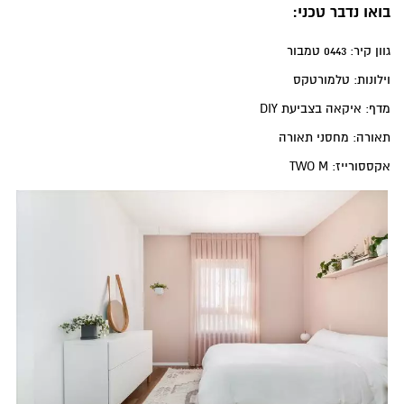
בואו נדבר טכני:
גוון קיר: 0443 טמבור
וילונות: טלמורטקס
מדף: איקאה בצביעת DIY
תאורה: מחסני תאורה
אקססורייז: TWO M