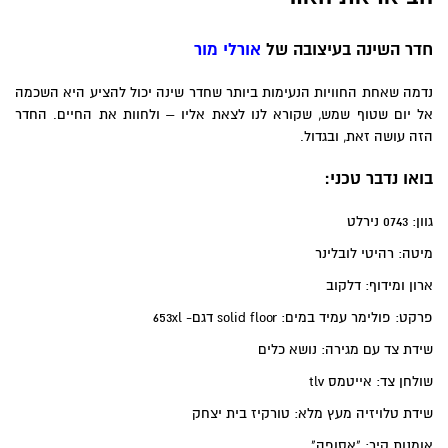
חדר השינה בעיצובה של
אורלי מור
נדמה שאחת החוויות הנעימות ביותר שחדר שינה יכול להציע היא השכמה
אל יום שטוף שמש, שקורא לנו לצאת אליו – ולחוות את החיים. החדר
הזה עושה זאת, ובגדול.
בואו נדבר טכני:
גוון: 0743 נירלט
מיטה: רהיטי לובלינר
ארון ומידוף: דלקוב
פרקט: פולימר עמיד במים: solid floor דגם- 653xl
שידת צד עם מגירה: נושא כלים
שולחן צד: אייטמס tlv
שידת טלויזיה מעץ מלא: טורקיז בית יצחק
אומנות קיר: "אסופה"