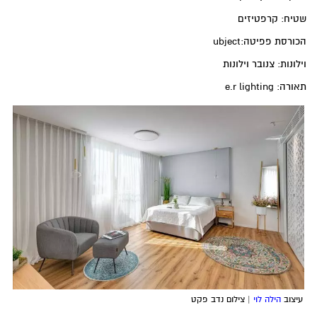
שטיח: קרפטיזים
הכורסת פפיטה:ubject
וילונות: צנובר וילונות
תאורה: e.r lighting
עיצוב
הילה לוי
| צילום נדב פקט