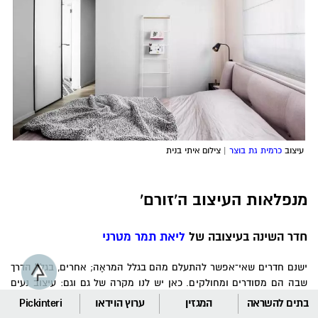
עיצוב
כרמית גת בוצר
| צילום איתי בנית
מנפלאות העיצוב ה'זורם'
חדר השינה בעיצובה של
ליאת תמר מטרני
ישנם חדרים שאי־אפשר להתעלם מהם בגלל המראֶה; אחרים, בגלל הדרך
שבה הם מסודרים ומחולקים. כאן יש לנו מקרה של גם וגם: עיצוב נעים
לעין שרובו עץ בגוון משגע, וזרימה מושלמת בין חלקיו השונים – כך
בתים להשראה
המגזין
ערוץ הוידאו
Pickinteri
מעצבים חדר שינה בלתי נשכח.