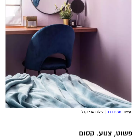
עיצוב
חגית בכר
| צילום אבי קבלו
פשוט, צנוע. קסום