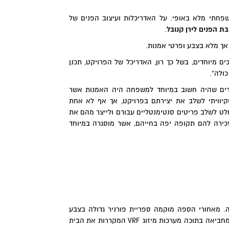
משפחתי מלא באופי. על האדריכלות ועיצוב הפנים של
ת הפנים לירן קנובל
.
אך מלא בצבע ופרטי אמנות.
ם מיוחדים, בשל כך רון, האדריכל של הפרויקט, תכנן
ולה".
דברים שהיה חשוב במיוחד למשפחה היה האמנות אשר
קיוויתי לשלב את יצירתם בפרויקט, אך אף לא אחת
וחלט לשלב פריטים סנטימנטליים עבורם ולייצר מהם את
כירה להם תקופה יפה בחייהם, אשר מוסגרה במיוחד
קה. מאחורי הספה מוקמה ספריית פורניר גדולה בצבע
שחור, אשר לא רק מוסיפה לחלל נוכחות דרמטית ומוקפדת, אלא גם מחביאה בתוכה מערכות מיזוג VRF המקררות את הבית