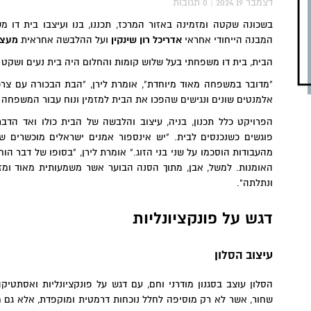
2024 דצמבר 19
|
0
תגובות
בשכונה שקטה ומזמינה באזור המרכז, תכננו, בנו ועיצבו בית דו 
המבנה הייחודי אחראי
אדריכל רון שינקין
ועל ההלבשה אחראית
מעצב
הבית, בית דו משפחתי בעל שלוש קומות והחלום היה בית נעים ושקט 
"מדובר במשפחה מאוד מיוחדת", אומרת לירן, "הבת הבכורה עם צרכי
אלמנטים שונים ונגישים שהפכו את הבית למזמין ונוח עבור המשפחה כ
הפרויקט כלל תכנון, בניה, עיצוב והלבשה של הבית כולו ואד ה
פוגשים כשנכנסים לבית. "יש אינספור אמנים ישראלים מוכשרים ש
מהעבודות הוסכמו על שני בני הזוג." אומרת לירן, "בסופו של דבר ה
האומנות. למשל, אבן, מתוך הסנה הבוער אשר משמעותית מאוד ומז
ונתלתה".
דגש על פונקציונליות
עיצוב הסלון
הסלון עוצב בסגנון מודרני וחם, עם דגש על פונקציונליות ואסתטי