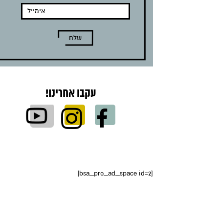
עקבו אחרינו!
[bsa_pro_ad_space id=2]