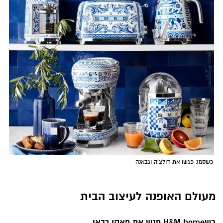
כשסמג פגשו את דולצ'ה וגבאנה
מעולם האופנה לעיצוב הבית
כש
H&M home
פגש את פאקו רבאן