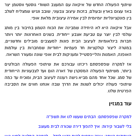
שיתוף הפעולה החדש של איקאה עם המעצב השוודי גוסטף ווסטמן יצר
באז עצום בארץ ובעולם, בזכות עיצוב צבעוני, שובב ונגיש שמצליח לשלב
בין פונקציונליות יומיומית לבין אמירה עיצובית מלאת אופי.
אבל איקאה היא לא היחידה שמבינה את הכוח הטמון בחיבור בין מותג
עולמי לבין יוצר עם טביעת אצבע ייחודית. בשנים האחרונות יותר ויותר
חברות בינלאומיות לעיצוב הבית פונות למעצבים מובילים וחדשניים,
במטרה ליצור קולקציות חד פעמיות ייחודיות שמחברות בין עולמות
האופנה, האמנות והלייפסטייל ומעניקות לבית אופי שונה ומעורר השראה.
אז למקרה שפספסתם ריכזנו עבורכם את שיתופי הפעולה הבולטים
ביותר, משיתוף הפעולה המסקרן של זארה הום ועד לצבעוניות הייחודית
של סמג. שכל אחד מהם מביא גישה רעננה לעיצוב הבית, ומוכיח עד כמה
שיתופי פעולה יכולים לשנות את הדרך שבה אנחנו חווים את הסביבה
הפרטית שלנו.
עוד במגזין
למקרה שפספסתם: הבתים שעשו לנו את תשפ"ה
בלי לשבור קירות: איך להפוך דירה שכורה לבית מעוצב