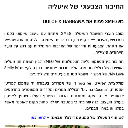
החיבור הצבעוני של איטליה
כש
SMEG
פגשו את
DOLCE & GABBANA
מותג מוצרי החשמל האיטלקי SMEG, מזוהה עם עיצוב אייקוני בסגנון
רטרו שיק ואיכות ייצור קפדנית, חבר לבית האופנה דולצ'ה וגבאנה שמייצג
את הזוהר, הצבעוניות והדרמה של התרבות האיטלקית עם דגש על העיר
הייחודית סיציליה.
החיבור בין הפונקציונליות הטכנולוגית של SMEG לבין השפה הוויזואלית
העשירה של דולצ'ה וגבאנה הוליד סדרות ייחודיות, בהן קולקציית 'Sicily Is
My Love', של מכשירי חשמל קטנים בעיטורים סיציליאניים,
קולקציית 'Frigoriferi d’Arte', של מקררים בעבודת יד שהפכו לפריטי
אספנות, ו'Divina Cucina' הכוללת תנורים ומקררים המעוטרים בהדפסים
צבעוניים או קרמיקה מסורתית. מדובר בשיתוף פעולה שהפך לאייקון
בעולם העיצוב, כזה שמוכיח כי במטבח יש לא פחות מקום לאופנה מאשר
בסלון או בארון הבגדים.
לשיתוף הפעולה של סמג עם דולצ'ה וגבאנה –
לחצו כאן