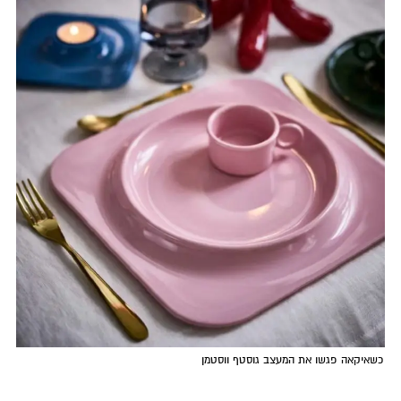
כשאיקאה פגשו את המעצב גוסטף ווסטמן