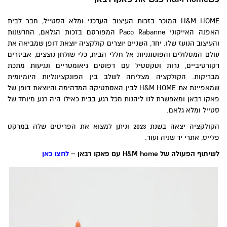
H&M HOME המוכר בזכות העיצוב העדכני ומלא הסטייל, חבר לבית
האפנה האייקוני Paco Rabanne המפורסם בזכות הגלאם, החדשנות
והעיצוב הנועז שלו. יחד, השניים יוצרים קולקציה יוצאת דופן שמביאה את
עולם המסלולים והפוטוגניות אל חללי הבית, כלי שולחן נוצצים, אביזרים
דקורטיביים, נרות וטקסטיל עם דפוסים גיאומטריים ונגיעות מתכת
מבריקות. הקולקציה מצליחה לשלב בין הפונקציונליות היומיומית
שמאפיינת את H&M HOME לבין האסתטיקה המדהימה והיוצאת דופן של
פאקו רבאן ומאפשרת לנו ליהנות מכל רגע בבית כאילו היה רגע מיוחד של
סטייל ומלא גלאם.
הקולקציה יצאה בשנת 2023 וניתן למצוא את הפריטים שלה במרקט
פלייס, אתרי יד שניה ועוד.
לשיתוף הפעולה של
H&M home
עם פאקו רבאן –
לחצו כאן