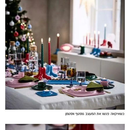
כשאיקאה פגשו את המעצב גוסטף ווסטמן