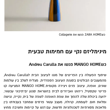
כשZARA HOME פגשו את Collagerie
מינימליזם נקי עם חמימות טבעית
כש
MANGO HOME
פגשו את
Andreu Carulla
שיתוף הפעולה בין הפריטים של מנגו לעיצוב הבית לAndreu Carulla,
מהמעצבים הבולטים בסצנת העיצוב הספרדית, מצליח לשלב בין עולמות
שונים, אופנה, עיצוב פנים ויצירה מקומית.MANGO HOME המציעה קו
פריטי טקסטיל, ריהוט ואביזרים לבית בהשראת סגנון ים־תיכוני עכשווי,
ידועה ביכולת שלה להפוך את שפת האופנה לשפה של בית, נקייה, נגישה
ומלאת חום. לעומתה, קרולה, מעצב עטור פרסים שמחבר בעבודתו בין
מלאכות מסורתיות לטכנולוגיות חדשות, עם דגש על קיימות וחשיבה מחוץ