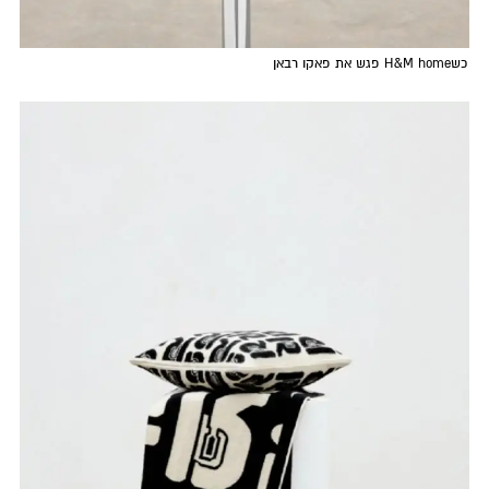
כשH&M home פגש את פאקו רבאן