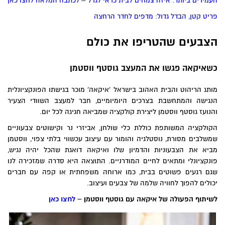
העמידים ביותר: איזה צמחים לבית כדאי לגדל – לכתבה המלאה לחצו כאן
פריט קטן, הבדל גדול: מדפים לחדר הרחצה
הצבעים שהטריפו את כולם
כשאיקאה פגשו את המעצב גוסטף ווסטמן
מותג הריהוט והבית האהוב בישראל 'איקאה' מוכר בגישתו הפונקציונלית
הנגישה והמתחשבת בצרכים היומיומיים, חבר למעצב השוודי הצעיר
והנועז גוסטף ווסטמן ליצירת קולקציה שמביאה חגיגה לכל יום.
הקולקציה המשותפת כוללת כלי שולחן, אביזרי נר וקישוטים צבעוניים
שמשלבים מסורת, נוסטלגיה והומור עם עיצוב עכשווי בלתי צפוי, ווסטמן
מביא את הצבעוניות והדמיון שלו ואיקאה דואגת שהכל יהיה נגיש,
פונקציונלי ומתאים לחיים המודרניים. התוצאה היא סדרה שמזכירה לנו
שגם רגעים פשוטים בבית, כמו ארוחה משפחתית או קפה עם חברים
יכולים להפוך לחוויה שלמה של צבעים ועיצוב.
לשיתוף הפעולה של איקאה עם גוסטף ווסטמן –
לחצו כאן