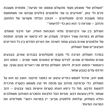
"השולחן שלי מושפע מעוד מהעולם שממנו אני מגיעה", מספרת מעצבת
פנים גלי צוק. "מופיעים בו שני אלמנטים בולטים שבהם אני משתמשת
בתור מעצבת פנים: סוקולנטים – הכוכב הבלתי מעורער של התחום,
והזהב – שנראה כי הוא כאן כדי להישאר".
השילוב בין שני ה'ברנשים' מלאי הנוכחות האלה, יוצר חיבור מושלם:
שולחן חג במראה עשיר ויוקרתי, מעודכן אך לא קיטשי או מוגזם. תוספת
של אלמנטים שונים בצבע שחור השיגה את האיזון הנדרש בין כל הפריטים
העיצוביים שעל השולחן.
במרכז השולחן הציבה גלי מקבץ סוקולנטים בגבהים שונים, בצבעים
שונים ומחומרים שונים. לצידם עומדים פמוטים משני סוגים – פמוט זהב
גיאומטרי ופמוט זכוכית. לרוחב השולחן נפרסו שני ראנרים בגוון טבעי, עם
הדפס עלים בצבע שחור.
מגש זהב, שיכול לשמש כפריט עיצוב או כמוצר פרקטי, הוצב גם הוא על
השולחן. כלִי קרמיקה מוזהב עם מכסה חד קרן משמש כקערה מרכזית
להגשת הדבש. מול כל כיסא הונחו קערות אישיות בשני צבעים – זהב
ושחור, ולידן צנצנות דבש. מפיות הבד הלבנות והסכו"ם המוזהב משתלבים
נפלא בשולחן, וצלחות פלסטיק וגביעי יין במראה וינטג'י משלימים את
המראה המיוחד.