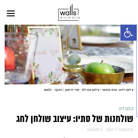
פתח סרגל נגישות
צילום וידאו: אדם שימשי | צילום סטיילס : סוזי לוינסון | הפקה : walls
המגזין
שולחנות של סתיו: עיצוב שולחן לחג
2017 ספטמבר 7
|
0
תגובות