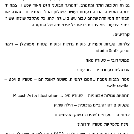
גם חג הסוכות הולך ומתקרב. "הטרנד הבוטני חזק מאוד עכשיו, וצמחייה
ירוקה מוסיפה הרבה רעננות ועושר לשולחן החג", מסבירים בסאגה את
הבחירה המיוחדת שלהם עבור עיצוב שולחן לחג. כל מתקבל שולחן עשיר,
ריחני וצבעוני, שאוצר בתוכו את כל איכויותיה של התקופה.
קרדיטים:
צלחות, קערות וקעריות, כוסות גדולות וכוסות קטנות מפורצלן – דימה
ונדיה, studio SinD
פמוטי דובי – סטודיו קאהן
אגרטלים בעבודת יד – גור ענבר
מפה, מגבות מטבח שהפכו למפיות, משטח לאוכל חם – סטודיו סוויפט –
swift textile
תחתיות עגולות צבעוניות – סטודיו מיכוש, Micush Art & Illustration
קקטוסים דקורטיביים מזכוכית – הילה שמיע
צמחייה – מעדניית 'שפרה' בשוק הפשפשים
מלח פלפל של סטודיו יהלומיז
את כל הפריטים ניתן להשיג בגלריה
SAGA חנות לעיצוב ישראלי
בשוק