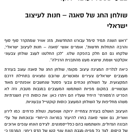
שולחן החג של
סאגה – חנות לעיצוב
ישראלי
"ראש השנה תמיד סימל עבורנו התחדשות, מזג אוויר שמתקרר סוף סוף
והרבה התחלות חדשות", אומרים אנשי 'סאגה – חנות לעיצוב ישראלי',
שלקחו גם הם חלק בהפקה שלנו. "לכן החלטנו לעצב שולחן צבעוני
אקלקטי ושמח, שיוצא מעט מהתבנית הרגילה".
כיאה לגלריה המציגה עיצוב מקומי, שולחן החג של סאגה עוצב בעזרת
מעצבים ישראלים צעירים ומוכשרים, שרובם נמצאים בתחילת דרכם
המקצועית. על השולחן נוכחים צבעי פסטל שנחשבים אופנתיים מאוד
ועכשוויים. במקום מפיות השתמשו המעצבים במגבות מטבח, וזה לא
הפריט ה'מסורתי' היחיד שעליו הם ויתרו כאן: את כוסות היין השגרתיות
משהו מחליפות על השולחן המעוצב כוסות קוקטייל צבעוניות.
העיצוב הושלם בעזרת צמחייה ירוקה ושופעת, נטולת פרחים: כמו לירון
ואורית, גם אנשי סאגה בחרו להיעזר במראה הייחודי ובנוכחות של עלי
הבננה הגדולים, והשתמשו בהם כפלייסמנטים. לצידם הונחו ענפים ארוכים
של קיסוס. לצד כל מפית-מגבת הונח ענף קטן של הדס ריחני, המרמז כי