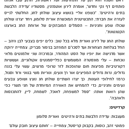
"ראש השנה הוא זמן של התחדשות ושל ראשוניות, הרגע שבו אנחנו
פותחים דף נקי וחדש", אומרת לירון אוטמזגין, מסטודיו 'עדידה הלבשת
בתים ורהיטים'. "כשפנו אליי בנושא עיצוב שולחן לחג, החלטתי לגייס
לעזרה את חברתי, התכשיטנית המוכשרת אורית סלומון, ויחד יצרנו שולחן
שכולו שפע וחגיגיות – הסמלים המובהקים של ארוחת החג בארצנו
הקטנטונת".
שולחן החג של לירון ואורית מלא בכל טוב: כלים יפים בצבעי לבן וזהב –
החל בצלחות הצחורות ועד לסכו"ם המוזהב בגימור מבריק; צמחייה ירוקה
אשר מדגישה את יופיו של הסט המהודר, ובמרכזה שני אלמנטים מלאי
נוכחות – עלי מונסטרה המשמשים כפלייסמנטים אקולוגיים, ועששיות
דקורטיביות מפיצות חום שהופכות לזר טרופי מרשים, עשוי עלי בננה
גדולים; נרות גדולים המפיצים אור רך ונעים; ונוריות משי בגווני ורוד וסגול,
כרמז לחילופי העונות. כך יצרו השתיים שולחן חג נוצץ ושופע צבעים
נעימים וחגיגיים, כדי להמחיש את האווירה המיוחדת של חגי תשרי כפי
שהן רואות אותה: "סמל למשפחה, לאוכל, לשמחה, ליין, להתכנסות
ולאהבה".
קרדיטים:
מעצבות:
עדידה הלבשת בתים ורהיטים
ואורית סלומון
פמוטי זהב, כוסות, בקבוק קריסטל, צמחייה – '
חותם עיצוב חובק עולם
'