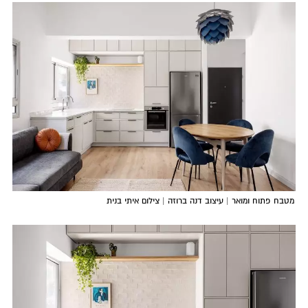
מטבח פתוח ומואר | עיצוב דנה ברוזה | צילום איתי בנית