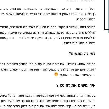
2020 יולי 2
|
0
תגובות
הסלון הוא האזור המרכזי והמשמעותי ביותר בביתנו. הוא המקום בו
כך, יש לעצב אותו באופן שתואם את צרכי הדיירים וטעמם האישי. אחד 
הסגנון הכפרי
.
מדובר בסגנון עיצוב שמקורו בבתים הישנים באירופה ובארה"ב, הבנוי
לחללים גדולים ובניגוד לשמו, משתלב נהדר גם בבתים עירוניים. הסגנון
לו להיות מבוקש ונפוץ בכל העולם, גם כאן, בישראל. האווירה הקסו
וליהנות מהשהות בחלל.
למי זה מתאים?
במילה אחת- לרובינו. אם אתם נמנים עם חובבי הטבע ואוהבים להג
דאגות היום יום מחוץ לדלת ופשוט לנוח- המראה הכפרי יכול בהחלט 
התעשייתי- אורבני והאקשן
איך עושים את זה נכון?
בקלות. דמיינו בקתת סקי אירופאית נעימה ותרגמו אותה לחלל בי
או להניח שטיחים בגוונים חמים של חום, כתום ואדום. את הקיר ניתן 
מעוניינים בחיפוי קיר, כדאי להשאיר את הקירות בגוון בהיר יחסית 