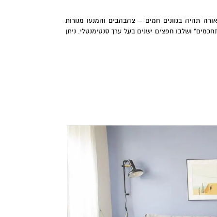
ורה תהיה בגוונים חמים – צהבהבים והמנעו מנורות
חכמים" ושלבו חפצים ישנים בעל ערך סנטימנטלי. ניתן