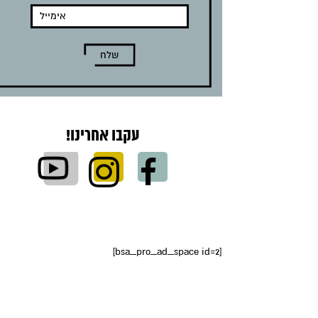
עקבו אחרינו!
[bsa_pro_ad_space id=2]