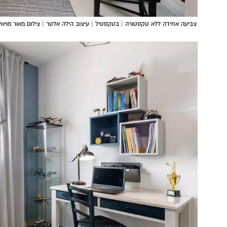
צביעה אחידה ללא טקסטורה | בטקסטיל | עיצוב הילה אלטר | צילום מאור מויאל