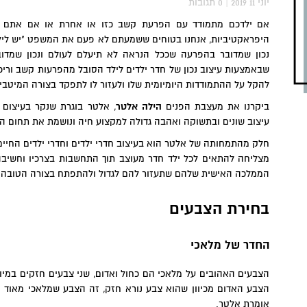
2019 יוני 11
|
0
תגובות
אם ילדכם מתמודד עם הפרעת קשב כזו או אחרת או אם אתם 
היפראקטיביות, אנחנו בטוחים ששמעתם לא פעם את המשפט "יש לילד
נכון שמדובר בהפרעה שככל הנראה לא תיעלם לעולם ונכון שמדוב
שבאמצעות עיצוב נכון של חדר ילדים לילד הסובל מהפרעות קשב וריכו
להקל על ההתמודדות היומיומית שלו ולעזור לו לתפקד בצורה המיטבית
ביקרנו את מעצבת הפנים
הילה אלטר
, אלטר בוגרת שנקר בעיצום פ
עיצוב שונים ובתשוקה ואהבה גדולה למקצוע חיה ונושמת את תחום הע
חלק מהתמחותה של אלטר הוא בעיצוב חדרי ילדים וחדרי ילדים החיי
מצליחה להתאים לכל ילד חדר מעוצב תוך התחשבות בצרכיו וחשיב
הממלכה האישית שלהם שתעזור להם לגדול ולהתפתח בצורה הטובה ב
בחירת הצבעים
החדר של מלאכי
הצבעים האהובים על מלאכי הם כחול ואדום, שני צבעים חזקים במי
הצבע האדום מכיוון שהוא צבע נורא חזק, זה הצבע שמלאכי מאוד או
אומרת אלטר.