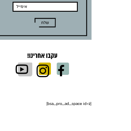
עקבו אחרינו!
[bsa_pro_ad_space id=2]