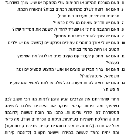
האם מערכת המיזוג או החימום שלי מספקת או שיש צורך בשדרוג?
האם אני רוצה לשלב פתרונות חכמים בבית? (תאורה חכמה,
תריסים חשמליים, מערכת בית חכם)
האם יש חדרים שאינם מנוצלים כראוי?
האם המטבח נוח לי או שצריך להגדיל/ לשנות את הסידור שלו?
האם יש צורך להוסיף פתרונות אחסון?
האם יש לי צורך בחומרים עמידים ופרקטיים (למשל, אם יש ילדים
קטנים או חיות מחמד בבית)?
האם אני מתכוון לעבוד עם מעצב פנים או לנהל את השיפוץ
בעצמי?
האם אני צריך קבלן שיפוצים או אנשי מקצוע ספציפיים (נגר,
חשמלאי, אינסטלטור)?
האם אני רוצה להיות מעורב בכל שלב או לתת לאנשי המקצוע יד
חופשית?
אחרי שהגדרתם את הצרכים הגיע הזמן לראות מה הכי חשוב לכם
בשיפוץ ומה פחות קריטי. פרקו את הצרכים שלכם לרשימה
המסודרת לפי סדרי עדיפויות. כתבו מה חובה לעשות (לדוגמה
תיקון/ החלפת תשתיות בעייתיות, תיקונים הכרחיים ועוד), מה כדאי
אבל לא חובה (לדוגמה שימוש בחומרים יקרים, שבירת קירות ועוד)
ומה יהיה נחמד לעשות במידה ויישאר תקציב (לדוגמה קירות