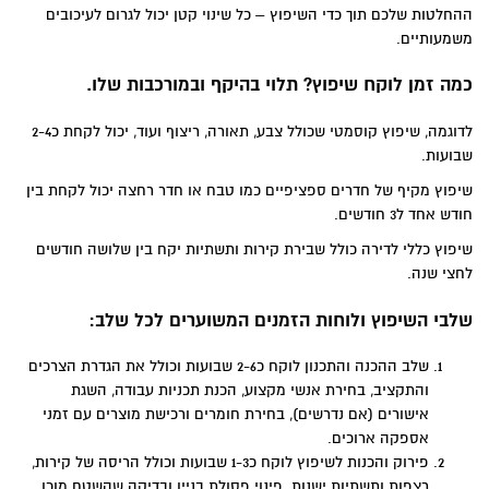
ההחלטות שלכם תוך כדי השיפוץ – כל שינוי קטן יכול לגרום לעיכובים
משמעותיים.
כמה זמן לוקח שיפוץ? תלוי בהיקף ובמורכבות שלו.
לדוגמה, שיפוץ קוסמטי שכולל צבע, תאורה, ריצוף ועוד, יכול לקחת כ2-4
שבועות.
שיפוץ מקיף של חדרים ספציפיים כמו טבח או חדר רחצה יכול לקחת בין
חודש אחד ל3 חודשים.
שיפוץ כללי לדירה כולל שבירת קירות ותשתיות יקח בין שלושה חודשים
לחצי שנה.
שלבי השיפוץ ולוחות הזמנים המשוערים לכל שלב:
שלב ההכנה והתכנון לוקח כ2-6 שבועות וכולל את הגדרת הצרכים
והתקציב, בחירת אנשי מקצוע, הכנת תכניות עבודה, השגת
אישורים (אם נדרשים), בחירת חומרים ורכישת מוצרים עם זמני
אספקה ארוכים.
פירוק והכנות לשיפוץ לוקח כ1-3 שבועות וכולל הריסה של קירות,
רצפות ותשתיות ישנות. פינוי פסולת בניין ובדיקה שהשטח מוכן