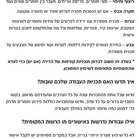
ריצוף וחיפוי
– סוגי חומרים, פריסת אריחים, מעבר בין חומרים שונים ועוד
תקרה וגבס
– אם יש הנמכות תקרה למיזוג אוויר או תאורה שקועה.
נגרות
– תכנית מסודרת עם ירידה לפרטים של מידות וחומרים לארונות
המטבח, ארונות קיר, ספריות, שולחנות וכל מה שהחלטתם לתכנן בנגרות
אישית.
צבע
– בחירת הגוונים לקירות/ דלתות/ לנגרות ועוד וסימון של הצבעים על
תכנית מסודרת.
* בשלב זה חשוב לבדוק תוכניות קודמות של הדירה (אם יש) כדי לוודא
שהתשתיות מתאימות לשיפוץ המתוכנן
.
איך תדעו האם תכניות העבודה שלכם טובות?
וודאו שכל אחת מהתכניות עונה על כל הצרכים שהגדרתם מראש, בקשו
הסברים ברורים על כל שלב. וודאו שהתכניות כוללות פירוט חומרים מדויק
כדי למנוע כמה שיותר תקלות במהלך העבודה.
אילו עבודות נדרשות באישורים מו הרשות המקומית?
לא כל שיפוץ מצריך היתרי בנייה, אבל במקרים מסוימים יש לקבל אישור