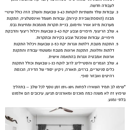
לעבודה חדשה.
עבודות שלד ותשתיות לוקחות כ3-6 שבועות והשלב הזה כולל שינויי
מבנה (הוספת/שבירת קירות), עבודות חשמל ואינסטלציה, התקנת
מערכות מיזוג אוויר וחימום, בניית תקרות מונמכות ומחיצות גבס.
שלב הריצוף, חיפויים וצבע יקח כ2-4 שבועות ויכלול ריצוף והדבקת
חיפויים, עבודות שפכטל וצבע בקירות ובתקרות.
התקנת מטבח, דלתות ונגרות יקח כ2-5 שבועות ויכלול התקנת
דלתות וחלונות, התקנת ארונות מטבח ומשטחי עבודה והתקנת
ארונות אמבטיה ונגרות בהתאמה אישית.
שלב הגמרים והסטיילינג לרוב לוקח כ1-3 שבועות וכולל התקנת
כלים סניטריים, ברזים, תאורה, ניקיון יסודי של הדירה, הכנסת
רהיטים ואבזור סופי.
*שימו לב תמיד השאירו לפחות 10%-15% זמן נוסף לכל שלב – בתהליך
שיפוץ זה לא משנה כמה מוכנים ומאורגנים תגיעו, עיכובים הם אלמנט
בלתי נמנע.