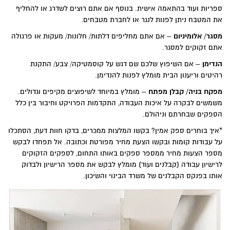
ספריות ועוד בהתאמה אישית. בנוסף אם אתם רוצים לשדרג או להחליף
את המטבח ניתן לפנות לנגר או לחברת מטבחים.
מסגר/ אלומיניום
– אם אתם מחליפים דלתות/ חלונות/ מעקות או פרגולה
אתם זקוקים למסגר.
הנדימן
– אם השיפוץ שלכם שם דגש על קוסמטיקה/ צבע/ התקנת
רהיטים וריענון הבית מומלץ לפנות להנדימן.
מפקח בניה/ קבלן מפתח
– מומלץ במיוחד לשיפוצים מקיפים וגדולים.
משמשים לבקרה על איכות העבודה, התקדמות הפרויקט וחיבור בין כלל
הספקים שבחרתם וניהולם.
*איך בוחרים ספק אמין? בקשו המלצות ממכרים, בדקו חוות דעת, הסתכלו
על עבודות קומות ובקשו הצעת מחיר מפורטת וכתובה. אל תפחדו לבקש
מספר הצעות מחיר ממספר ספקים באותו התחום, לספקים הזקוקים
לרישיון עבודה (קבלנים ועוד) מומלץ לבקש את מספר הרישיון ולבדוק
אותו בפנקס הקבלנים של משרד הבינוי והשיכון.