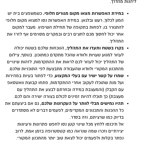
ליהנות מהדרך.
במידת האפשרות מצאו מקום מגורים חלופי.
כשמשפצים בית יש
המון לכלוך, רעש ובלגאן. במידת האפשרות נסו למצוא מקום חלופי
להתגורר בו, לפחות בתקופה של תחילת השיפוץ. מעבר למקום
אחר יכול לחסוך מכם לחצים רבים ובמקרים מסוימים אף לזרז את
התהליך.
בקרו בשטח ותעדו את התהליך,
הנוכחות שלכם בשטח יכולה
לעזור למנוע טעויות ולוודא שהכל מתקדם כמתוכנן. בנוסף, צילום
של התהליך יכול לעזור לכם לראות את ההתקדמות, לזהות שינויים
מהתכנון המקורי ולוודא שהעבודה מתבצעת לפי התוכניות שלכם.
שמרו על קשר ישיר עם בעלי המקצוע
, כדי לפתור בעיות במהירות
ועל מנת שתוכלו לעקוב אחרי ההתקדמות, פתחו קבוצת וואטסאפ
עם הקבלן (והמעצבת במידה ובחרתם לבצע את התהליך עם
מעצבת) כך תוכלו להיות זמינים לכולם בצורה ישירה והם לכם.
תהיו גמישים מבלי לוותר על העקרונות שלכם,
גם אם ביצעתם את
כל ההכנות והתכנונים המקדימים, לפעמים דברים לא מסתדרים
בדיוק כמו שרציתם, וזה בסדר.
אל תיכנסו ללחץ מכל שינוי קטן נסו לחפש פתרונות ורעיונות
יצירתיים וזכרו שמה שנראה כמו קטסטרופה בזמן אמת, לרוב
נפתר בקלות ולפעמים יכול לצאת טוב יותר מהתכנון המקורי.