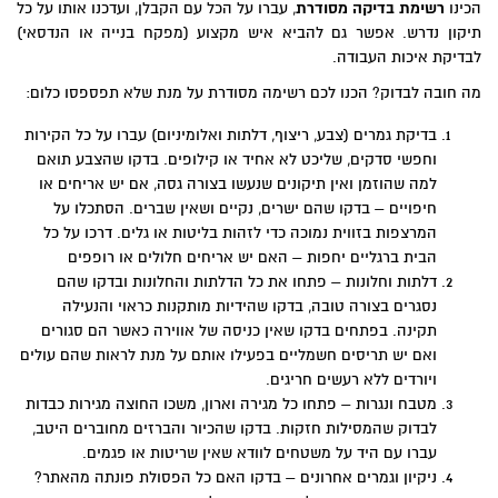
הכינו
רשימת בדיקה מסודרת
, עברו על הכל עם הקבלן, ועדכנו אותו על כל
תיקון נדרש. אפשר גם להביא איש מקצוע (מפקח בנייה או הנדסאי)
לבדיקת איכות העבודה.
מה חובה לבדוק? הכנו לכם רשימה מסודרת על מנת שלא תפספסו כלום:
בדיקת גמרים (צבע, ריצוף, דלתות ואלומיניום) עברו על כל הקירות
וחפשי סדקים, שליכט לא אחיד או קילופים. בדקו שהצבע תואם
למה שהוזמן ואין תיקונים שנעשו בצורה גסה, אם יש אריחים או
חיפויים – בדקו שהם ישרים, נקיים ושאין שברים. הסתכלו על
המרצפות בזווית נמוכה כדי לזהות בליטות או גלים. דרכו על כל
הבית ברגליים יחפות – האם יש אריחים חלולים או רופפים
דלתות וחלונות – פתחו את כל הדלתות והחלונות ובדקו שהם
נסגרים בצורה טובה, בדקו שהידיות מותקנות כראוי והנעילה
תקינה. בפתחים בדקו שאין כניסה של אווירה כאשר הם סגורים
ואם יש תריסים חשמליים בפעילו אותם על מנת לראות שהם עולים
ויורדים ללא רעשים חריגים.
מטבח ונגרות – פתחו כל מגירה וארון, משכו החוצה מגירות כבדות
לבדוק שהמסילות חזקות. בדקו שהכיור והברזים מחוברים היטב,
עברו עם היד על משטחים לוודא שאין שריטות או פגמים.
ניקיון וגמרים אחרונים – בדקו האם כל הפסולת פונתה מהאתר?