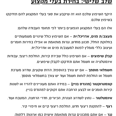
שלב שלישי: בחירת בעלי מקצוע
היקף השיפוץ שלכם הוא זה שיקבע את סוגי בעלי המקצוע להם תזדקקו
בשיפוץ שלכם.
אלו הם בעלי המקצוע הנפוצים ביותר לפי תחומי העבודה שלהם:
מעצב/ת פנים, אדריכל/ית
– אם השיפוץ כולל שינויים משמעותיים
בחלוקת החלל, תכנון מחדש, נגרות מותאמת או אפילו בחירות חומרים
ועיצוב כללי מומלץ לפנות למעצב/ת פנים או אדריכל/ית.
קבלן שיפוצים
– אם השיפוץ כולל שבירת קירות, החלפת ריצוף, עבודות
אינסטלציה או חשמל אתם תזדקקו לקבלן שיפוצים.
חשמלאי מוסמך
– אם יש צורך בהוספת/ הזזת שקעים, שדרוג מערכת
חשמל או החלפת לוחות חשמל ועוד יש צורך בחשמלאי מוסמך.
קונסטרוקטור (מהנדס בניין)
– במידה ואתם מעוניינים להזיז או לשנות
קירות תומכים או לבצע הרחבה אתם זקוקים למהנדס בניין.
אינסטלטור
– נחוץ לשדרוג הצנרת, הכיורים, חדרי הרחצה, המטבח ועוד.
רצף
– להתקנת ריצוף חדש, החלפת ריצוף קיים או חיפויי קיר.
נגר
– אם אתם מתכננים נגרות מותאמת אישית כמו ארונות/ דלתות/