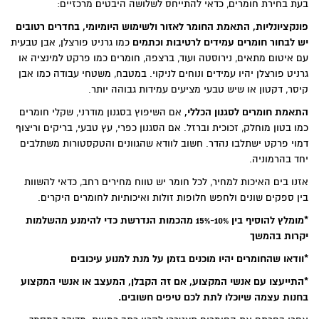
בעת בחירת חומרים, כדאי להתייחס לשלושה היבטים מרכזיים:
פ
ונקציונליות, התאמת החומר לאזור ולשימוש היומיומי, בחדרים רטובים
יש לבחור חומרים עמידים לרטיבות וכתמים
כמו גרניט פורצלן, אבן טבעית
עם איטום מתאים, נירוסטה ועוד, ברצפה, חומרים כמו פרקט למינציה או
גרניט פורצלן יהיו עמידים ונוחים לניקוי. במטבח, משטחי עבודה כמו אבן
קיסר, דקטון או שיש טבעי מציעים עמידות גבוהה יותר.
התאמת חומרים לסגנון הכללי,
אם השיפוץ בסגנון מודרני, שקלי חומרים
כמו בטון מוחלק, זכוכית וברזל. אם הסגנון כפרי, עץ טבעי, בריקים וריצוף
דמוי פרקט ישתלבו נהדר. חשוב לוודא שהגוונים והטקסטורות משתלבים
יחד בהרמוניה.
אזנו בים האיכות למחיר, לכל חומר יש טווח מחירים רחב, כדאי להשוות
בין ספקים שונים ולחפש חלופות זולות ואיכותיות לחומרים היקרים.
*מומלץ להוסיף בין 10%-15% מהכמות הנדרשת כדי להימנע מהשלמות
יקרות בהמשך
*וודאו שהחומרים יהיו מוכנים בזמן על מנת למנוע עיכובים
*התייעצו עם אנשי המקצוע, אם זה הקבלן, המעצב או אנשי המקצוע
בחנות עצמה שיוכלו לתת לכם טיפים חשובים.