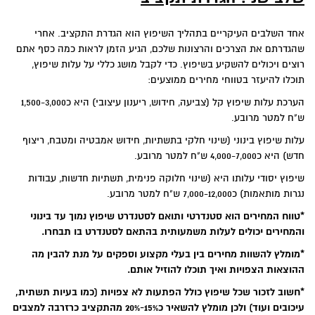
אחד השלבים העיקריים בתהליך השיפוץ הוא הגדרת התקציב. אחרי
שהגדרתם את הצרכים והרצונות שלכם, הגיע הזמן לראות כמה כסף אתם
רוצים ויכולים להשקיע בשיפוץ. כדי לקבל מושג כללי על עלות שיפוץ,
תוכלו להיעזר בטווחי מחירים ממוצעים:
הערכת עלות שיפוץ קל (צביעה, חידוש, ריענון עיצובי) היא כ1,500-3,000
ש"ח למטר מרובע.
עלות שיפוץ בינוני (שינוי חלקי בתשתיות, חידוש אמבטיה ומטבח, ריצוף
חדש) היא כ4,000-7,000 ש"ח למטר מרובע.
שיפוץ יסודי עלותו היא (שינוי חלוקה פנימית, תשתיות חדשות, עבודות
נגרות מותאמות) כ7,000-12,000 ש"ח למטר מרובע.
*טווח המחירים הוא סטנדרטי ותואם לסטנדרט שיפוץ נמוך עד בינוני
והמחירים יכולים לעלות משמעותית בהתאם לסטנדרט בו תבחרו.
*מומלץ להשוות מחירים בין בעלי מקצוע וספקים על מנת להבין מה
ההוצאות הצפויות ואיך תוכלו להוזיל אותם.
*חשוב לזכור שכל שיפוץ כולל הפתעות לא צפויות (כמו בעיות תשתית,
עיכובים ועוד) ולכן מומלץ להשאיר כ15%-20% מהתקציב כרזרבה למצבים