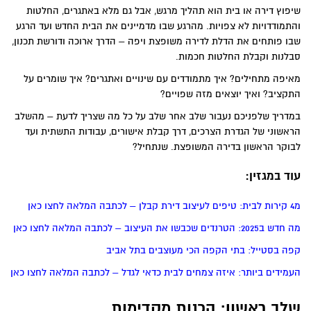
שיפוץ דירה או בית הוא תהליך מרגש, אבל גם מלא באתגרים, החלטות
והתמודדויות לא צפויות. מהרגע שבו מדמיינים את הבית החדש ועד הרגע
שבו פותחים את הדלת לדירה משופצת ויפה – הדרך ארוכה ודורשת תכנון,
סבלנות וקבלת החלטות חכמות.
מאיפה מתחילים? איך מתמודדים עם שינויים ואתגרים? איך שומרים על
התקציב? ואיך יוצאים מזה שפויים?
במדריך שלפניכם נעבור שלב אחר שלב על כל מה שצריך לדעת – מהשלב
הראשוני של הגדרת הצרכים, דרך קבלת אישורים, עבודות התשתית ועד
לבוקר הראשון בדירה המשופצת. שנתחיל?
עוד במגזין:
מ4 קירות לבית: טיפים לעיצוב דירת קבלן – לכתבה המלאה לחצו כאן
מה חדש ב2025: הטרנדים שכבשו את העיצוב – לכתבה המלאה לחצו כאן
קפה בסטייל: בתי הקפה הכי מעוצבים בתל אביב
העמידים ביותר: איזה צמחים לבית כדאי לגדל – לכתבה המלאה לחצו כאן
שלב ראשון: הכנות מקדימות