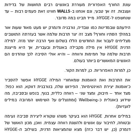
עונת החורף האפרורית מעוררת באנשים רבים תחושות של בדידות
ועצבות. זה אך טבעי, וגם אנחנו ב-
WALLS
חווינו זאת פעמים רבות – עד
שנחשפנו ל-HYGGE. מייד תבינו במה מדובר.
הידעתם שבמדינות כמו שבדיה, נורבגיה ודנמרק יש מעט מאוד שעות אור
במהלך הסתיו וחורף? מצב זה יצר תרבות שלמה אשר בעזרתה התושבים
מצליחים לעבור את החודשים הללו בשלום ואף הרבה יותר מזה. למילה
הדנית HYGGE אין מילה מקבילה באנגלית ובעברית, אך היא מייצגת
תרבות שלמה של חמימות ורווחה – והיא אולי הסיבה לכך שהדנים הם
האנשים המאושרים ביותר בעולם.
כן, למרות האפרוריות. כן, למרות הקור.
את התרבות ואת האומנות שמאחורי המילה HYGGE אפשר להסביר
כ'אומנות יצירת האינטימיות'. הפירוש שלה, בנורבגית דווקא, הוא כפול:
מצד אחד – חיבוק, ומצד שני – רווחה כללית, בגוף, בנפש ובסביבה, מה
שידוע באנגלית כ-Wellbeing (ומתנצלים על השימוש המרובה במילים
לועזיות).
במילים אחרות, HYGGE הוא בעיקר משהו שקורא ליצירת סביבה נעימה
ובטוחה, לחיבור עם אנשים ולהשגת רווחה עצמית. ואכן, מכון האושר של
דנמרק (כן, יש דבר כזה) מצא שהמציאות הדנית, בשילוב ה-HYGGE