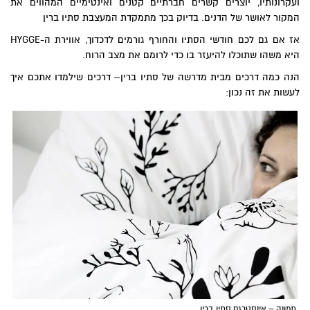
ועקרונותיו, יוצרים קשרים חברתיים קטנים ואינטימיים המהווים את
המקור לאושר של הדנים. בדיוק בכך מתמקדת המעצבת סתיו ברין
אז אם גם לכם חודשי הסתיו והחורף גורמים לדכדוך, אווירת ה-HYGGE
היא משהו שתוכלו להיעזר בו כדי לרומם את מצב הרוח.
הנה כמה דרכים מבית מדרשה של סתיו ברין– דרכים שילמדו אתכם איך
לעשות את זה נכון:
תמונה – אינסטרגם סתיו ברין