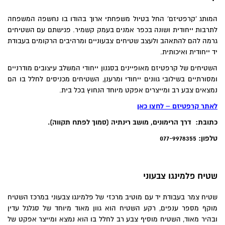
המותג 'קרפטיזם' החל בטיול משפחתי ארוך בהודו בו נחשפה המשפחה
לתרבות ייחודית ושונה בכפר אמנים בעמק קשמיר. פגישתם עם השטיחים
גרמה להם להתאהב ולעצב שטיחים צבעוניים ומרהיבים הרקומים בעבודת
יד ייחודית ואיכותית.
השטיחים של קרפטיזם מאופיינים בסגנון ייחודי המשלב עיצובים מודרניים
ומסורתיים בשילובי גוונים ייחודי ומרענן, השטיחים מכניסים לחלל בו הם
נמצאים צבע רב ומייצרים אפקט מיוחד הנחוץ בכל בית.
לאתר קרפטיזם – לחצו כאן
כתובת: דרך הרימונים, מושב רינתיה (סמוך לפתח תקווה).
טלפון: 077-9978355
שטיח פלמינגו צבעוני
שטיח צמר בעבודת יד עם מוטיב מרכזי של פלמינגו צבעוני במרכז השטיח
מוקף מספר ענפים, רקע השטיח הוא גוון מאוד מיוחד של סגלגל עדין
ובהיר מאוד, השטיח מוסיף צבע רב לחלל בו הוא נמצא ומייצר אפקט של