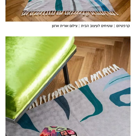
קרפטיזם | שטיחים לעיצוב הבית | צילום אורית ארנון