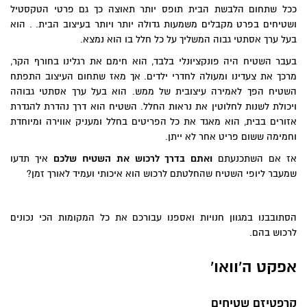
ככל שתחום הלבשת הבית תופס יותר תאוצה כך גם פרטי הטקסטיל
ושטיחים בפרט מקבלים משמעות גדולה יותר ויותר בעיצוב הבית. . הוא
בעל ערך אסתטי גבוה המשליך על כל חלל בו הוא נמצא.
בעבר השטיח היה פונקציונלי בלבד, הוא חימם את רגלינו בחורף הקר,
מרכך את צעדינו ומעולה לחדרי ילדים. אך מאז שתחום העיצוב התפתח
השטיח הפך לאמירה עיצובית של ממש. הוא בעל ערך אסתטי גבוהה
ויכולת לשנות לחלוטין את נראות החלל. השטיח הוא דרך נהדרת להגדרת
אזורים בבית, הוא מאגד את כל הפריטים בחלל ומעניק אווירה ומיוחדת
וחמימה ששום פריט אחר לא ייתן.
אז אם השתכנעתם
ואתם בדרך לרכוש את השטיח שלכם
איך תדעו
שמעבר ליופי השטיח שהחלטתם לרכוש הוא איכותי ועמיד לאורך זמן?
הסתובבנו במגוון חנויות ואספנו עבורכם את כל המקומות הכי נכונים
לרכוש בהם.
אפקט ה'וואו'
קרפטיזם שטיחים