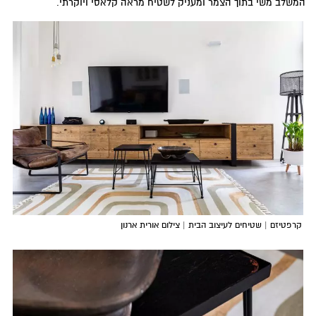
המשלב משי בתוך הצמר ומעניק לשטיח מראה קלאסי ויוקרתי.
קרפטיזם | שטיחים לעיצוב הבית | צילום אורית ארנון