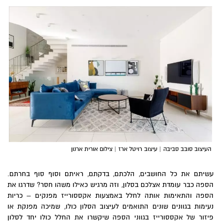
העיצוב סובב סביבה | עיצוב רויטל ארז | צילום אורית ארנון
עשיתם את כל החושבים, הלכתם, בדקתם, ראיתם וסוף סוף בחרתם.
הספה כבר עומדת אצלכם בסלון, וזה מרגיש כאילו משהו חסר? שדרגו את
הספה והתאימות אותה לחלל באמצעות אקססורייז מפנקים – כריות
נעימות בגוונים שונים התואמים לעיצוב הסלון כולו, שמיכה מפנקת או
פיזור של אקססורייז בגווני הספה שיקשרו את החלל כולו יחד לסלון