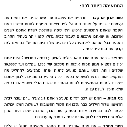
המתאימה ביותר לכם:
טווח ארוך או קצר
– תדמיינו את עצמכם עוד עשר שנים, את רואים את
עצמכם יושבים על אותה הספה? לפני שאתם מגיעים לחנות חישבו האם
הספה שאתם מתכוונים לרכוש היא ספה שהולכת לשרת אתכם לשנים
ארוכות או שאתם מתכוונים לעבור לבית גדול/ קטן יותר בעתיד הקרוב
והספה ככל הנראה לא תענה על הצרכים של הבית החדש? בהתאם לזה
קבעו את התקציב לספה.
תקציב
– כמה אתם מוכנים או יכולים להשקיע בספה החדשה? היום אתם
יכולים למצוא מגוון ספות איכותיות מסכום של 1,900 שקלים ועד ל30,000
שקלים ויותר. לפני שאתם מגיעים לחנות אנחנו ממליצים להחליט מה
התקציב אותו תרצו להשקיע בספה. ככה היועץ בחנות יכול לכוון אתכם
ישירות לספות המתאימות לטווח המחירים שלכם מבלי שתתאהבו בספה
שלא תוכלו לשלם עליה.
בני הבית
– האם יש לכם ילדים קטנים? אתם זוג צעיר שרק עובר לבית
הראשון שלו? הילדים כבר עזבו את הקן? התשובות לשאלות האלו יכולות
לעזור לכם בבחירת צורת הספה, סוג הבד, המבנה שלה ועוד מגוון
אלמנטים שיכולים לכוון אתכם לספה המדויקת עבורכם.
חיות מחמד
– אם אתם אוהבים חיות מחמד, אימצתם חתול, שוקלים