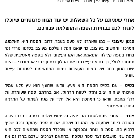
מלאת נוכחות | עיצוב לילך מורבר | צילום עמית גרו
אחרי שעניתם על כל השאלות יש עוד מגוון פרמטרים שיוכלו
לעזור לכם בבחירת הספה המושלמת עבורכם.
סגנון עיצובי
– כמו שאמרנו לא פעם בעבר, לרוב, הספה היא האלמנט
המרכזי והחשוב בעיצוב. כך שאם הסלון שלכם מעוצב בסגנון נורדי נקי
בחרו בספה קלילה התואמת את הקו העיצובי ולא בספה מאסיבית שלא
תתחבר לחלל, כך גם אם עיצבתם את הסלון בסגנון כפרי או מודרני – היום
ישנו מגוון רחב של ספות מעוצבות ויפות המתאימות לסגנונות עיצוב
שונים.
בסיס
– אם בסיס הספה הוא מעץ, וודאו שהעץ הוא עץ מלא עמיד
ואיכותי שיהיה יציב וחזק לטווח הרחוק. אם בחרתם ספה שעומדת על
רגלי מתכת, וודאו כי המתכת היא אל חלד על מנת לשמור על המראה
החדש והאיכותי.
צורה
– אחרי שהחלטתם מה יהיה השימוש שלכם בספה בחרו בצורה
הטובה ביותר שתענה על המטרה שלכם, אם זו ספה עמוקה ורכה שכיף
לרבוץ בה, ספת ח' נוחה ומפנקת או שבכלל הספה שתתאים לכם היא
ספת שני מושבים לצד ספה נוספת. בהתאם לצרכים שלכם בחרו גם את