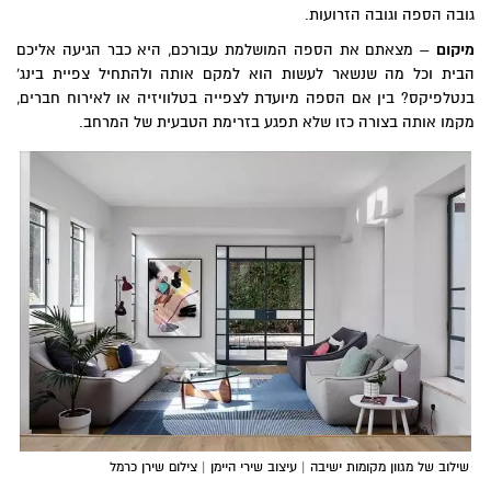
גובה הספה וגובה הזרועות.
מיקום
– מצאתם את הספה המושלמת עבורכם, היא כבר הגיעה אליכם
הבית וכל מה שנשאר לעשות הוא למקם אותה ולהתחיל צפיית בינג'
בנטלפיקס? בין אם הספה מיועדת לצפייה בטלוויזיה או לאירוח חברים,
מקמו אותה בצורה כזו שלא תפגע בזרימת הטבעית של המרחב.
שילוב של מגוון מקומות ישיבה | עיצוב שירי היימן | צילום שירן כרמל