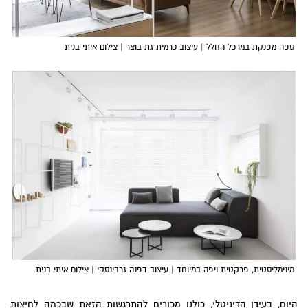
ספה מפנקת במרכל החלל | עיצוב כרמית גת בוצר | צילום איתי בנית
מינימליסטית, פרקטית ויפה במיוחד | עיצוב דפנה גרבינסקי | צילום איתי בנית
היום, בעידן הדיגיטלי, כולנו מכורים להתרגשות הזאת שבכמה לחיצות