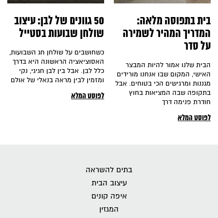
בית בתפוסה מלאה:
50 גוונים של לבן: עיצוב
המדריך המהיר לשמירה
שולחן שבועות בסטייל
על סדר
כשחושבים על שולחן חג השבועות,
האסוציאציה הראשונה היא בדרך
הבית שלנו אמור להיות המבצר
כלל לבן. אבל בין לבן חגיגי, נקי
האישי, המקום שבו אנחנו מורידים
ומזמין לבין מראה בנאלי של אולם
מגננות ומרגישים הכי בטוחים. אבל
בתקופה שבה המציאות בחוץ
לפוסט המלא
חודרת פנימה דרך
לפוסט המלא
בתים להשראה
עיצוב הבית
איפה קונים
המגזין